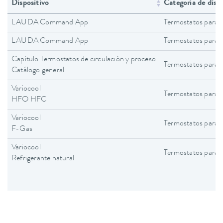
Dispositivo
Categoría de disp
LAUDA Command App
Termostatos para 
LAUDA Command App
Termostatos para 
Capítulo Termostatos de circulación y proceso
Termostatos para 
Catálogo general
Variocool
Termostatos para 
HFO HFC
Variocool
Termostatos para 
F-Gas
Variocool
Termostatos para 
Refrigerante natural