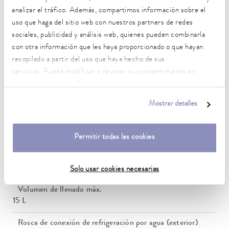
13 A
analizar el tráfico. Además, compartimos información sobre el
uso que haga del sitio web con nuestros partners de redes
Presión de elevación máx.
3,2 bar
sociales, publicidad y análisis web, quienes pueden combinarla
con otra información que les haya proporcionado o que hayan
Energía de elevación máx. de la bomba (presión)
recopilado a partir del uso que haya hecho de sus
37 L/min
servicios. Puede modificar o revocar su consentimiento en
cualquier momento. Encontrará más información al respecto en
Rosca de conexión de la entrada / salida (exterior)
nuestra
política de privacidad
.
G 3/4"
Mostrar detalles
Ajuste de la presión
Derivación
Permitir todas las cookies
Volumen de llenado mín.
8 L
Solo usar cookies necesarias
Volumen de llenado máx.
15 L
Rosca de conexión de refrigeración por agua (exterior)