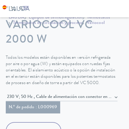
LAUDA
Equipos de termorregulación
Termostatos
VARIOCOOL VC
Termostatos de circulación y proceso
Variocool
2000 W
Todos los modelos están disponibles en versión refrigerada
por aire o por agua (W) y están equipados con ruedas fijas
orientables. El aislamiento acústico o la opción de instalación
en el exterior están disponibles para los potentes termostatos
de proceso en diseño de torre a partir del VC 5000.
230 V; 50 Hz , Cable de alimentación con conector en ángulo (
N.º de pedido : L000969