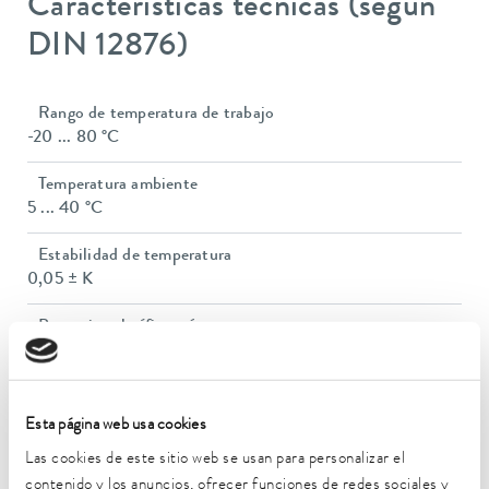
Características técnicas (según
DIN 12876)
Rango de temperatura de trabajo
-20 ... 80 °C
Temperatura ambiente
5 ... 40 °C
Estabilidad de temperatura
0,05 ± K
Potencia calorífica máx.
2,25 kW
Consumo eléctrico máx.
3,3 kW
Esta página web usa cookies
Las cookies de este sitio web se usan para personalizar el
Consumo de corriente
contenido y los anuncios, ofrecer funciones de redes sociales y