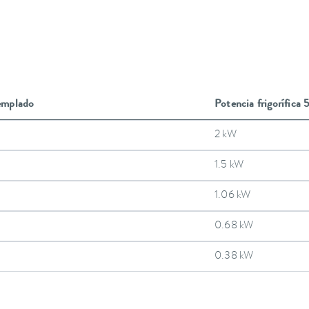
emplado
Potencia frigorífica
2 kW
1.5 kW
1.06 kW
0.68 kW
0.38 kW