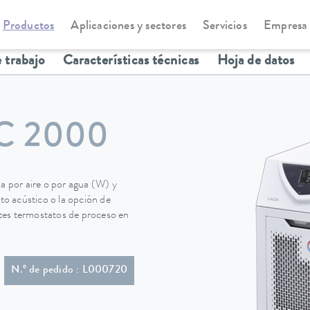
Productos
Aplicaciones y sectores
Servicios
Empresa
statos de circulación y proceso
Variocool
 trabajo
Características técnicas
Hoja de datos
C 2000
da por aire o por agua (W) y
nto acústico o la opción de
entes termostatos de proceso en
or en ángulo (BS1363)
N.º de pedido : L000720