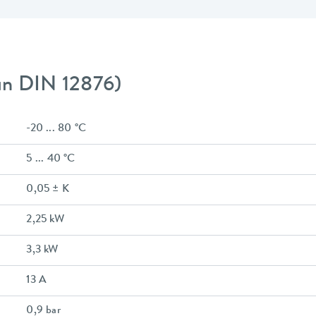
gún DIN 12876)
-20 ... 80 °C
5 ... 40 °C
0,05 ± K
2,25 kW
3,3 kW
13 A
0,9 bar