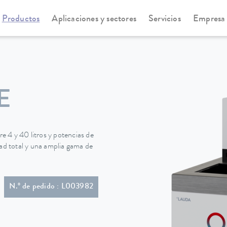
Productos
Aplicaciones y sectores
Servicios
Empresa
statos de calefacción
Universa
E
 4 y 40 litros y potencias de
dad total y una amplia gama de
n con conector (NEMA 5-15P)
N.º de pedido : L003982