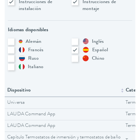
Instrucciones de
Instrucciones de
instalación
montaje
Idiomas disponibles
Alemán
Inglés
Francés
Español
Ruso
Chino
Italiano
Dispositivo
Catego
Universa
Termos
LAUDA Command App
Termos
LAUDA Command App
Termos
Capítulo Termostatos de inmersión y termostatos de baño