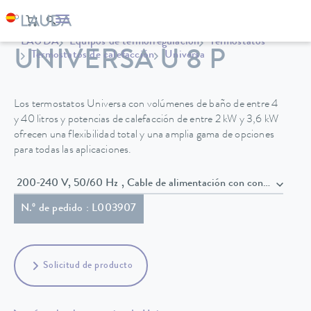
LAUDA
Equipos de termorregulación
Termostatos
UNIVERSA U 8 P
Termostatos de calefacción
Universa
Los termostatos Universa con volúmenes de baño de entre 4
y 40 litros y potencias de calefacción de entre 2 kW y 3,6 kW
ofrecen una flexibilidad total y una amplia gama de opciones
para todas las aplicaciones.
200-240 V, 50/60 Hz , Cable de alimentación con conect
N.º de pedido : L003907
Solicitud de producto