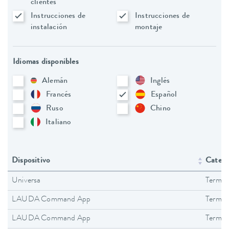
clientes
Instrucciones de
Instrucciones de
instalación
montaje
Idiomas disponibles
Alemán
Inglés
Francés
Español
Ruso
Chino
Italiano
Dispositivo
Catego
Universa
Termos
LAUDA Command App
Termos
LAUDA Command App
Termos