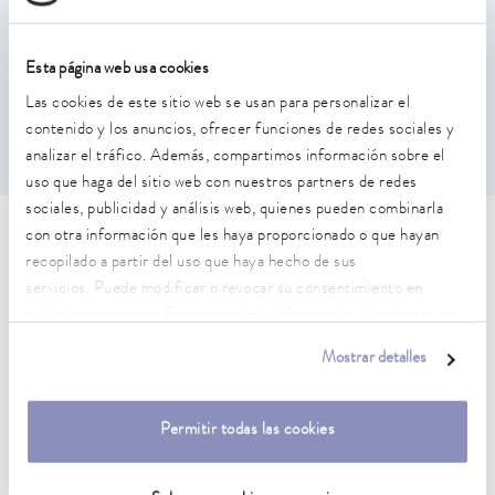
Estabilidad de temperatura
Esta página web usa cookies
0,01 ± K
Las cookies de este sitio web se usan para personalizar el
contenido y los anuncios, ofrecer funciones de redes sociales y
analizar el tráfico. Además, compartimos información sobre el
uso que haga del sitio web con nuestros partners de redes
sociales, publicidad y análisis web, quienes pueden combinarla
con otra información que les haya proporcionado o que hayan
Características técnicas (según
recopilado a partir del uso que haya hecho de sus
DIN 12876)
servicios. Puede modificar o revocar su consentimiento en
cualquier momento. Encontrará más información al respecto en
nuestra
política de privacidad
.
Rango de temperatura de trabajo
Mostrar detalles
70 ... 300 °C
Rango de temperatura de trabajo con refrigeración por
Permitir todas las cookies
agua
20 ... 300 °C