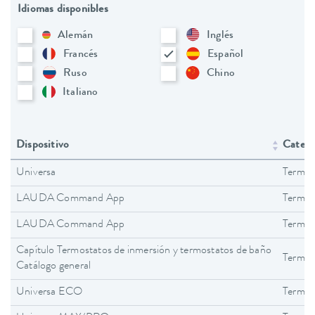
Idiomas disponibles
Alemán
Inglés
Francés
Español
Ruso
Chino
Italiano
Dispositivo
Catego
Universa
Termos
LAUDA Command App
Termos
LAUDA Command App
Termos
Capítulo Termostatos de inmersión y termostatos de baño
Termos
Catálogo general
Universa ECO
Termos