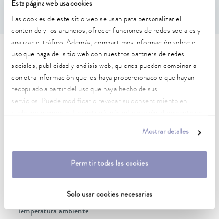
Esta página web usa cookies
Las cookies de este sitio web se usan para personalizar el
contenido y los anuncios, ofrecer funciones de redes sociales y
analizar el tráfico. Además, compartimos información sobre el
Características técnicas (según
uso que haga del sitio web con nuestros partners de redes
sociales, publicidad y análisis web, quienes pueden combinarla
DIN 12876)
con otra información que les haya proporcionado o que hayan
recopilado a partir del uso que haya hecho de sus
servicios. Puede modificar o revocar su consentimiento en
Rango de temperatura de trabajo
cualquier momento. Encontrará más información al respecto en
70 ... 300 °C
nuestra
política de privacidad
.
Mostrar detalles
Rango de temperatura de trabajo con refrigeración por
agua
20 ... 300 °C
Permitir todas las cookies
Rango de temperatura de funcionamiento
-30 ... 300 °C
Solo usar cookies necesarias
Temperatura ambiente