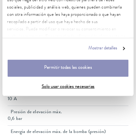
uso que haga del sitio web con nuestros partners de redes
20 ... 200 °C
sociales, publicidad y análisis web, quienes pueden combinarla
Temperatura ambiente
con otra información que les haya proporcionado o que hayan
5 ... 40 °C
recopilado a partir del uso que haya hecho de sus
servicios. Puede modificar o revocar su consentimiento en
Estabilidad de temperatura
cualquier momento. Encontrará más información al respecto en
0.01 ± K
nuestra
política de privacidad
.
Mostrar detalles
Potencia calorífica máx.
2 kW
Permitir todas las cookies
Consumo eléctrico máx.
2.1 kW
Solo usar cookies necesarias
Consumo de corriente
10 A
Presión de elevación máx.
0,6 bar
Energía de elevación máx. de la bomba (presión)