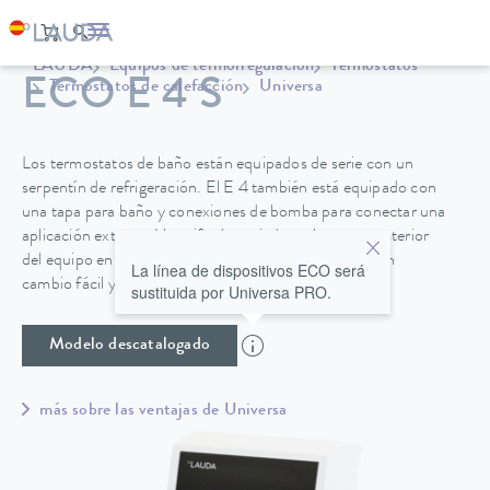
LAUDA
Equipos de termorregulación
Termostatos
ECO E 4 S
Termostatos de calefacción
Universa
Los termostatos de baño están equipados de serie con un
serpentín de refrigeración. El E 4 también está equipado con
una tapa para baño y conexiones de bomba para conectar una
aplicación externa. Un grifo de vaciado en la parte posterior
del equipo en los baños de acero inoxidable permite un
La línea de dispositivos ECO será
cambio fácil y seguro del líquido caloportador.
sustituida por Universa PRO.
Modelo descatalogado
más sobre las ventajas de Universa