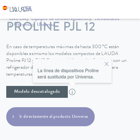
LAUDA
Equipos de termorregulación
Termostatos
PROLINE PJL 12
Universa
Universa
En caso de temperaturas máximas de hasta 300 °C están
disponibles asimismo los modelos compactos de LAUDA
Proline PJ 12 y PJ 12 C, que también pueden funcionar con un
refrigerador de recirculación LAUDA especialmente para
La línea de dispositivos Proline
temperaturas de hasta -40 °C.
será sustituida por Universa.
Modelo descatalogado
Ir directamente al producto Universa