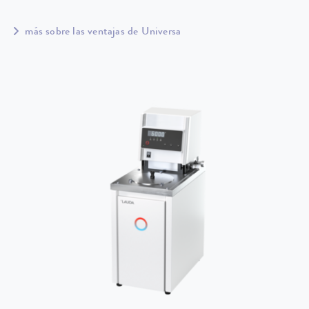
más sobre las ventajas de Universa