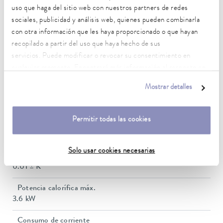
uso que haga del sitio web con nuestros partners de redes
Rango de temperatura de trabajo
sociales, publicidad y análisis web, quienes pueden combinarla
30 ... 200 °C
con otra información que les haya proporcionado o que hayan
recopilado a partir del uso que haya hecho de sus
Rango de temperatura de trabajo con refrigeración por
servicios. Puede modificar o revocar su consentimiento en
agua
cualquier momento. Encontrará más información al respecto en
20 ... 200 °C
nuestra
política de privacidad
.
Mostrar detalles
Rango de temperatura de funcionamiento
-40 ... 200 °C
Permitir todas las cookies
Temperatura ambiente
5 ... 40 °C
Solo usar cookies necesarias
Estabilidad de temperatura
0.01 ± K
Potencia calorífica máx.
3.6 kW
Consumo de corriente