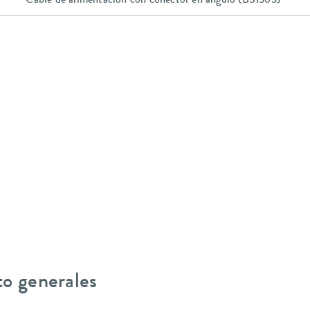
Cable de alimentación con conector en ángulo (BS1363)
to generales