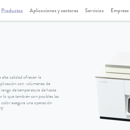
Productos
Aplicaciones y sectores
Servicios
Empresa
os de agua
Baños de agua Hydro
lta calidad ofrecen la
aplicación con volúmenes de
n rango de temperatura de hasta
 lo que también son posibles las
a color asegura una operación
°F.