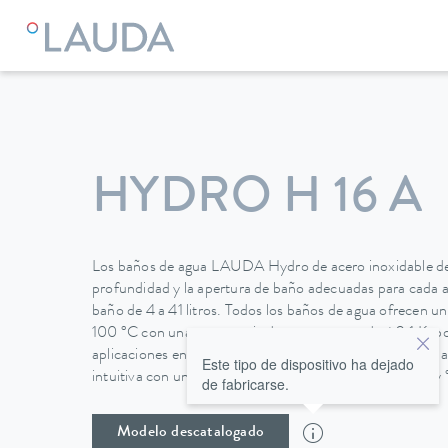
LAUDA
Equipos de termorregulación
Baños de agua
Bañ
HYDRO H 16 A
Los baños de agua LAUDA Hydro de acero inoxidable de a
profundidad y la apertura de baño adecuadas para cada 
baño de 4 a 41 litros. Todos los baños de agua ofrecen u
100 °C con una constancia de temperatura de ±0,1 K, por
aplicaciones en el rango de ebullición. Una pantalla TFT 
Este tipo de dispositivo ha dejado
intuitiva con una visualización de la temperatura en °C y 
de fabricarse.
Modelo descatalogado