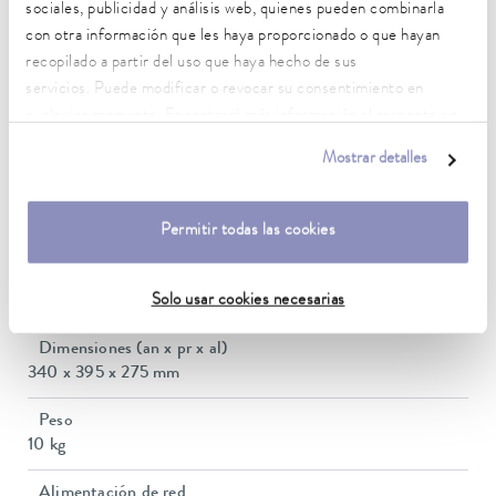
sociales, publicidad y análisis web, quienes pueden combinarla
25 ... 100 °C
con otra información que les haya proporcionado o que hayan
Temperatura ambiente
recopilado a partir del uso que haya hecho de sus
10 ... 40 °C
servicios. Puede modificar o revocar su consentimiento en
cualquier momento. Encontrará más información al respecto en
Estabilidad de temperatura
nuestra
política de privacidad
.
0.1 ± K
Mostrar detalles
Potencia calorífica máx.
1 kW
Permitir todas las cookies
Volumen del baño mín. / máx.
Solo usar cookies necesarias
3,8 / 7,0 L
Dimensiones (an x pr x al)
340 x 395 x 275 mm
Peso
10 kg
Alimentación de red