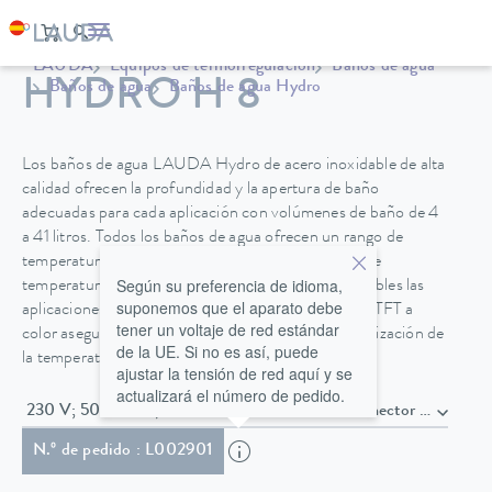
LAUDA
Equipos de termorregulación
Baños de agua
HYDRO H 8
Baños de agua
Baños de agua Hydro
Los baños de agua LAUDA Hydro de acero inoxidable de alta
calidad ofrecen la profundidad y la apertura de baño
adecuadas para cada aplicación con volúmenes de baño de 4
a 41 litros. Todos los baños de agua ofrecen un rango de
temperatura de hasta 100 °C con una constancia de
Según su preferencia de idioma,
temperatura de ±0,1 K, por lo que también son posibles las
suponemos que el aparato debe
aplicaciones en el rango de ebullición. Una pantalla TFT a
tener un voltaje de red estándar
color asegura una operación intuitiva con una visualización de
de la UE. Si no es así, puede
la temperatura en °C y °F.
ajustar la tensión de red aquí y se
actualizará el número de pedido.
230 V; 50/60 Hz , Cable de alimentación con conector Schu
N.º de pedido : L002901