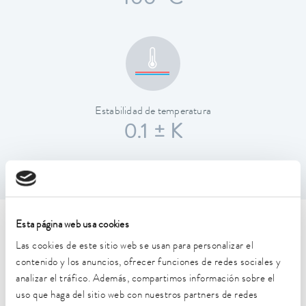
100 °C
Estabilidad de temperatura
0.1 ± K
Esta página web usa cookies
Características técnicas (según
Las cookies de este sitio web se usan para personalizar el
DIN 12876)
contenido y los anuncios, ofrecer funciones de redes sociales y
analizar el tráfico. Además, compartimos información sobre el
uso que haga del sitio web con nuestros partners de redes
Rango de temperatura de trabajo