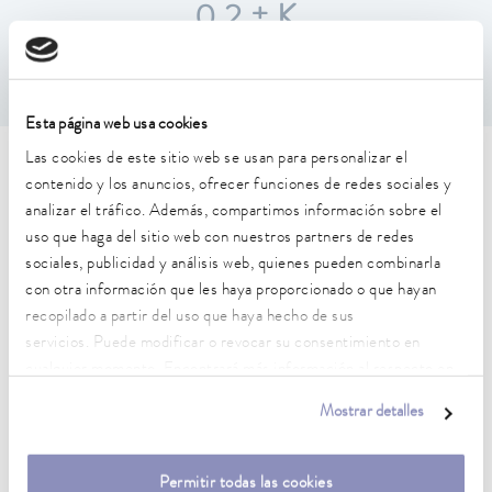
0,2 ± K
Esta página web usa cookies
Las cookies de este sitio web se usan para personalizar el
Características técnicas (según
contenido y los anuncios, ofrecer funciones de redes sociales y
analizar el tráfico. Además, compartimos información sobre el
DIN 12876)
uso que haga del sitio web con nuestros partners de redes
sociales, publicidad y análisis web, quienes pueden combinarla
Rango de temperatura de trabajo
con otra información que les haya proporcionado o que hayan
28 ... 70 °C
recopilado a partir del uso que haya hecho de sus
servicios. Puede modificar o revocar su consentimiento en
Rango de temperatura de trabajo con refrigeración por
cualquier momento. Encontrará más información al respecto en
agua
nuestra
política de privacidad
.
20 ... 70 °C
Mostrar detalles
Temperatura ambiente
10 ... 30 °C
Permitir todas las cookies