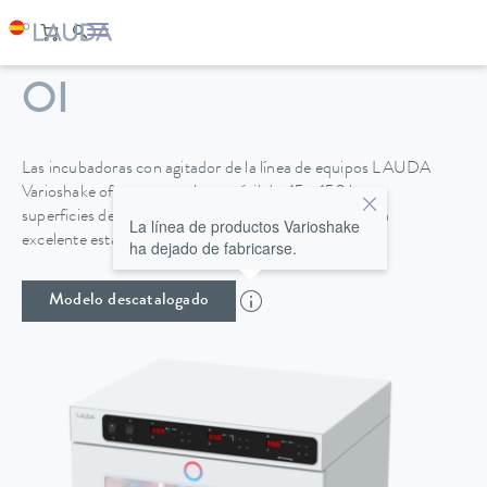
VARIOSHAKE VS 45
OI
Las incubadoras con agitador de la línea de equipos LAUDA
Varioshake ofrecen un volumen útil de 45 a 150 l con
superficies de agitación de hasta 676 x 540 mm y una
La línea de productos Varioshake
excelente estabilidad de temperatura de ±0,2 K.
ha dejado de fabricarse.
Modelo descatalogado