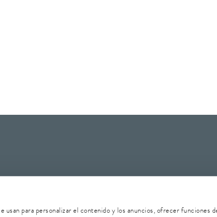
 de datos
Denunciante
Seguridad
Mapa del sitio
se usan para personalizar el contenido y los anuncios, ofrecer funciones d