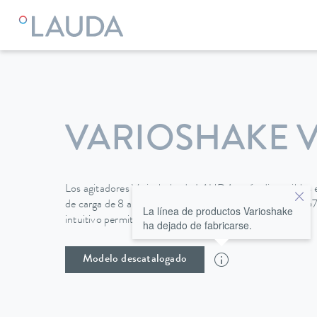
VARIOSHAKE V
Los agitadores Varioshake de LAUDA están disponibles 
de carga de 8 a 30 kg y superficies de trabajo de hasta 6
La línea de productos Varioshake
intuitivo permite un fácil manejo.
ha dejado de fabricarse.
Modelo descatalogado