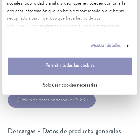
sociales, publicidad y análisis web, quienes pueden combinarla
Conector de red
con otra información que les haya proporcionado o que hayan
Cable de alimentación con conector Schuko en ángulo
recopilado a partir del uso que haya hecho de sus
(CEE7/7)
servicios. Puede modificar o revocar su consentimiento en
cualquier momento. Encontrará más información al respecto en
Alimentación de red
nuestra
política de privacidad
.
230 V; 50 Hz
Mostrar detalles
Permitir todas las cookies
Hoja de datos
Solo usar cookies necesarias
Hoja de datos Varioshake VS 8 O
Descargas - Datos de producto generales