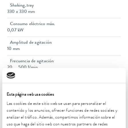
Shaking_tray
330 x 330 mm
Consumo eléctrico máx.
0,07 kW
Amplitud de agitación
10 mm
Frecuencia de agitación
20 ... 500 1/min
Capacidad de carga máx.
8 kg
Esta página web usa cookies
Dimensiones (an x pr x al)
Las cookies de este sitio web se usan para personalizar el
350 x 355 x 160 mm
contenido y los anuncios, ofrecer funciones de redes sociales y
Peso
analizar el tráfico. Además, compartimos información sobre el
11 kg
uso que haga del sitio web con nuestros partners de redes