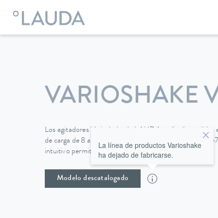
VARIOSHAKE V
Los agitadores Varioshake de LAUDA están disponibles 
de carga de 8 a 30 kg y superficies de trabajo de hasta 6
La línea de productos Varioshake
intuitivo permite un fácil manejo.
ha dejado de fabricarse.
Modelo descatalogado