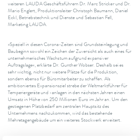
weiteren LAUDA Geschäftsführern Dr. Marc Stricker und Dr.
Mario Englert, Produktionsleiter Christoph Baumann, Daniel
Eckl, Betriebstechnik und Dienste und Sebastian Fell,
Marketing LAUDA.
»Speziell in diesen Corona-Zeiten sind Grundsteinlegung und
Baubeginn sowohl ein Zeichen der Zuversicht als auch eines für
unternehmerisches Wachstum aufgrund expansiver
Auftragslage«, erklärte Dr. Gunther Wobser. Deshalb sei es
sehr wichtig, nicht nur weitere Plätze für die Produktion,
sondern ebenso für Büromitarbeiter zu schaffen. Als
ambitioniertes Expansionsziel strebe der Weltmarktführer für
Temperiergeräte und -anlagen in den nächsten Jahren einen
Umsatz in Höhe von 250 Millionen Euro im Jahr an. Um den
gestiegenen Platzbedarf am zentralen Hauptsitz des
Unternehmens nachzukommen, wird das bestehende
Mehretagengebäude um ein weiteres Stockwerk erweitert.