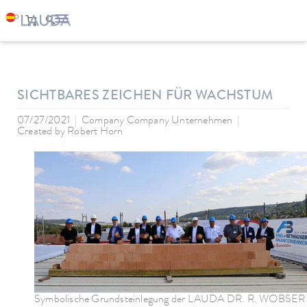
LAUDA
Empresa
Noticias
SICHTBARES ZEICHEN FÜR WACHSTUM
07/27/2021
Company Company Unternehmen
Created by
Robert Horn
Symbolische Grundsteinlegung der LAUDA DR. R. WOBSER