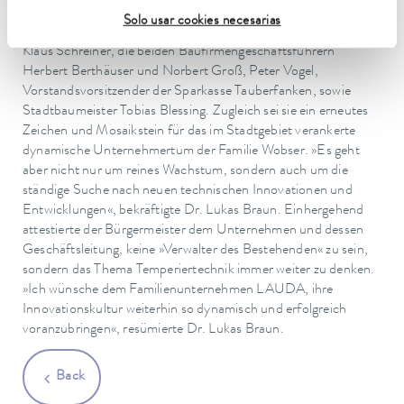
Corona kleinen Gruppe der Ehrengäste bei der feierlichen
Solo usar cookies necesarias
Grundsteinlegung in luftiger Höhe zählte wie etwa Architekt
Klaus Schreiner, die beiden Baufirmengeschäftsführern
Herbert Berthäuser und Norbert Groß, Peter Vogel,
Vorstandsvorsitzender der Sparkasse Tauberfanken, sowie
Stadtbaumeister Tobias Blessing. Zugleich sei sie ein erneutes
Zeichen und Mosaikstein für das im Stadtgebiet verankerte
dynamische Unternehmertum der Familie Wobser. »Es geht
aber nicht nur um reines Wachstum, sondern auch um die
ständige Suche nach neuen technischen Innovationen und
Entwicklungen«, bekräftigte Dr. Lukas Braun. Einhergehend
attestierte der Bürgermeister dem Unternehmen und dessen
Geschäftsleitung, keine »Verwalter des Bestehenden« zu sein,
sondern das Thema Temperiertechnik immer weiter zu denken.
»Ich wünsche dem Familienunternehmen LAUDA, ihre
Innovationskultur weiterhin so dynamisch und erfolgreich
voranzubringen«, resümierte Dr. Lukas Braun.
Back