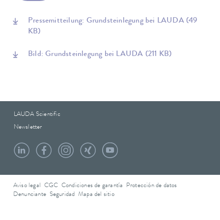
Pressemitteilung: Grundsteinlegung bei LAUDA
(49
KB)
Bild: Grundsteinlegung bei LAUDA
(211 KB)
LAUDA Scientific
Newsletter
Aviso legal
CGC
Condiciones de garantía
Protección de datos
Denunciante
Seguridad
Mapa del sitio