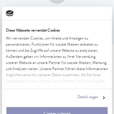
Temperaturkonstanz
0,1 ± K
Diese Webseite verwendet Cookies
Wir verwenden Cookies, um Inhalte und Anzeigen zu
personalisieren, Funktionen für soziale Medien anbieten zu
können und die Zugriffe auf unsere Website zu analysieren.
Technische Merkmale (nach
Außerdem geben wir Informationen zu Ihrer Verwendung
unserer Website an unsere Partner für soziale Medien, Werbung
DIN 12876)
und Analysen weiter. Unsere Partner führen diese Informationen
möglicherweise mit weiteren Daten zusammen, die Sie ihnen
bereitgestellt haben oder die sie im Rahmen Ihrer Nutzung der
Arbeitstemperaturbereich
25 ... 100 °C
Dienste gesammelt haben. Sie können Ihre Einwilligung jederzeit
anpassen oder widerrufen. Weitere Details hierzu finden Sie in
Details zeigen
Umgebungstemperaturbereich
unserer
Datenschutzerklärung
.
10 ... 40 °C
Cookies zulassen