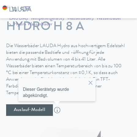
LAUDA
Temperiergeräte
Wasserbäder
Wasserbäder
HYDRO H 8 A
Hydro Wasserbäder
Die Wasserbäder LAUDA Hydro aus hochwertigem Edelstahl
bieten die passende Badtiefe und -öffnung für jede
Anwendung mit Badvolumen von 4 bis 41 Liter. Alle
Wasserbäder bieten einen Temperaturbereich von bis zu 100
°C bei einer Temperaturkonstanz von ±0,1 K, so dass auch
Anwendungen im Siedebereich möglich sind. Ein TFT-
Farbdisplay sorgt für intuitive Bedienung mit einer
Dieser Gerätetyp wurde
Temperaturanzeige in °C und °F.
abgekündigt.
Auslauf-Modell