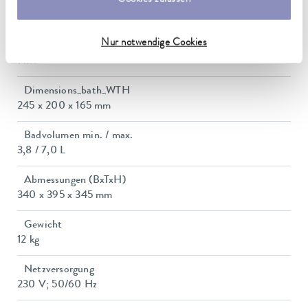
Temperaturkonstanz
0,1 ± K
Nur notwendige Cookies
Heizleistung max.
1 kW
Dimensions_bath_WTH
245 x 200 x 165 mm
Badvolumen min. / max.
3,8 / 7,0 L
Abmessungen (BxTxH)
340 x 395 x 345 mm
Gewicht
12 kg
Netzversorgung
230 V; 50/60 Hz