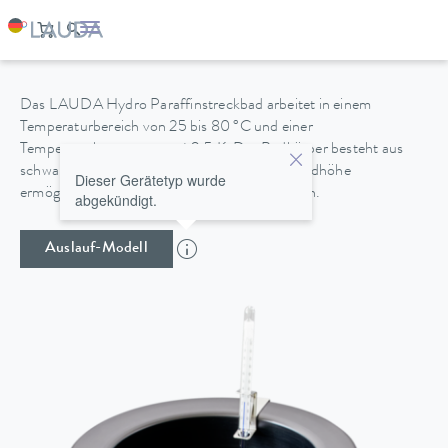
HYDRO H 2 P
Das LAUDA Hydro Paraffinstreckbad arbeitet in einem
Temperaturbereich von 25 bis 80 °C und einer
Temperaturkonstanz von ±0,5 K. Der Badkörper besteht aus
schwarz eloxiertem Aluminium. Die geringe Badhöhe
Dieser Gerätetyp wurde
ermöglicht ein bequemes und sicheres Arbeiten.
abgekündigt.
Auslauf-Modell