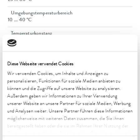
Umgebungstemperaturbereich
10 ... 40 °C
Temperaturkonstanz
0,5 ± K
Heizleistung max.
0,3 kW
Diese Webseite verwendet Cookies
Wir verwenden Cookies, um Inhalte und Anzeigen zu
Leistungsaufnahme max.
0,3 kW
personalisieren, Funktionen für soziale Medien anbieten zu
können und die Zugriffe auf unsere Website zu analysieren.
Leistungsaufnahme
Außerdem geben wir Informationen zu Ihrer Verwendung
16 A
unserer Website an unsere Partner für soziale Medien, Werbung
und Analysen weiter. Unsere Partner führen diese Informationen
Dimensions_bath_Diameter_H
möglicherweise mit weiteren Daten zusammen, die Sie ihnen
200 x 60 mm
bereitgestellt haben oder die sie im Rahmen Ihrer Nutzung der
Dienste gesammelt haben. Sie können Ihre Einwilligung jederzeit
Abmessungen (BxTxH)