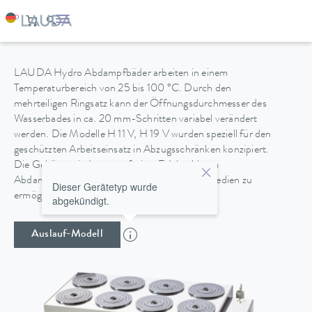
HYDRO H 19 V
LAUDA Hydro Abdampfbäder arbeiten in einem
Temperaturbereich von 25 bis 100 °C. Durch den
mehrteiligen Ringsatz kann der Öffnungsdurchmesser des
Wasserbades in ca. 20 mm-Schritten variabel verändert
werden. Die Modelle H 11 V, H 19 V wurden speziell für den
geschützten Arbeitseinsatz in Abzugsschränken konzipiert.
Die Gehäuse sind aus rostfreiem Edelstahl, um
Abdampfarbeiten mit chemisch aggressiven Medien zu
Dieser Gerätetyp wurde
ermöglichen.
abgekündigt.
Auslauf-Modell