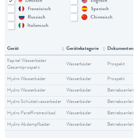
Deutsch
Englisch
Französisch
Spanisch
Russisch
Chinesisch
Italienisch
Gerät
Gerätekategorie
Dokumententy
Kapitel Wasserbäder
Wasserbäder
Prospekt
Gesamtprospekt
Hydro Wasserbäder
Wasserbäder
Prospekt
Hydro Wasserbäder
Wasserbäder
Betriebsanleitu
Hydro Schüttelwasserbäder
Wasserbäder
Betriebsanleitu
Hydro Paraffinstreckbad
Wasserbäder
Betriebsanleitu
Hydro Abdampfbäder
Wasserbäder
Betriebsanleitu