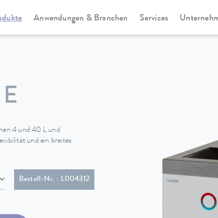
odukte
Anwendungen & Branchen
Services
Unterneh
te
Universa
 E
hen 4 und 40 L und
ibilität und ein breites
 (GB2099, 15934)
Bestell-Nr. : L004312