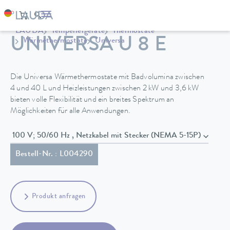
LAUDA
Temperiergeräte
Thermostate
UNIVERSA U 8 E
Wärmethermostate
Universa
Die Universa Wärmethermostate mit Badvolumina zwischen
4 und 40 L und Heizleistungen zwischen 2 kW und 3,6 kW
bieten volle Flexibilität und ein breites Spektrum an
Möglichkeiten für alle Anwendungen.
100 V; 50/60 Hz , Netzkabel mit Stecker (NEMA 5-15P)
Bestell-Nr. : L004290
Produkt anfragen