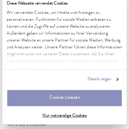
Diese Webseite verwendet Cookies
Betriebstemperaturbereich
-30 ... 100 °C
Wir verwenden Cookies, um Inhalte und Anzeigen zu
personalisieren, Funktionen für soziale Medien anbieten zu
Umgebungstemperaturbereich
können und die Zugriffe auf unsere Website zu analysieren.
5 ... 40 °C
Außerdem geben wir Informationen zu Ihrer Verwendung
unserer Website an unsere Partner für soziale Medien, Werbung
Temperaturkonstanz
und Analysen weiter. Unsere Partner führen diese Informationen
0,05 ± K
möglicherweise mit weiteren Daten zusammen, die Sie ihnen
bereitgestellt haben oder die sie im Rahmen Ihrer Nutzung der
Heating_range
Dienste gesammelt haben. Sie können Ihre Einwilligung jederzeit
1.0 ... 1.0 kW
anpassen oder widerrufen. Weitere Details hierzu finden Sie in
Details zeigen
Leistungsaufnahme max.
unserer
Datenschutzerklärung
.
1,1 kW
Cookies zulassen
Leistungsaufnahme
11 A
Nur notwendige Cookies
Dimensions_bath_WTH
150 x 150 x 200 mm