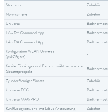
Strahlrohr
Zubehör
Normschiene
Zubehör
Universa
Badthermostat
LAUDA Command App
Badthermostat
LAUDA Command App
Badthermostat
Konfiguration WLAN Universa
-
(pskCfg.txt)
Kapitel Einhänge- und Bad-Umwälzthermostate
Badthermostat
Gesamtprospekt
Zylinderförmiger Einsatz
Zubehör
Universa ECO
Badthermostat
Universa MAX/PRO
Badthermostat
Kühlflüssigkeitsventil mit LiBus Ansteuerung
Zubehör