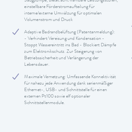
Saugpumpe, bietet acht wählbare Leistungsstufen,
einstellbare Förderstromaufteilung für
interne/externe Umwälzung für optimalen
Volumenstrom und Druck
Adaptive Badrandbelüftung (Patentanmeldung):
- Verhindert Vereisung und Kondensation -
Stoppt Wassereintritt ins Bad - Blockiert Dämpfe
zum Elektronikschutz. Zur Steigerung von
Betriebssicherheit und Verlängerung der
Lebensdauer.
Maximale Vernetzung: Umfassende Konnektivität
für nahezu jede Anwendung dank serienmäßiger
Ethernet-, USB- und Schnittstelle für einen
externen Pt100 sowie elf optionaler
Schnittstellenmodule.