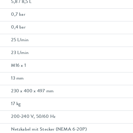
5,8 / 8,5 L
0,7 bar
0,4 bar
25 L/min
23 L/min
M16 x 1
13 mm
230 x 400 x 497 mm
17 kg
200-240 V, 50/60 Hz
Netzkabel mit Stecker (NEMA 6-20P)