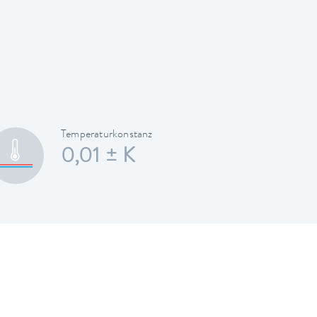
Temperaturkonstanz
0,01 ± K