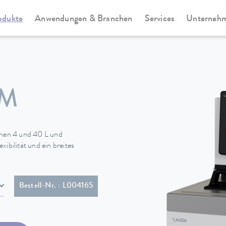
odukte
Anwendungen & Branchen
Services
Unterneh
te
Universa
 M
hen 4 und 40 L und
ibilität und ein breites
 (NEMA 6-20P)
Bestell-Nr. : L004165