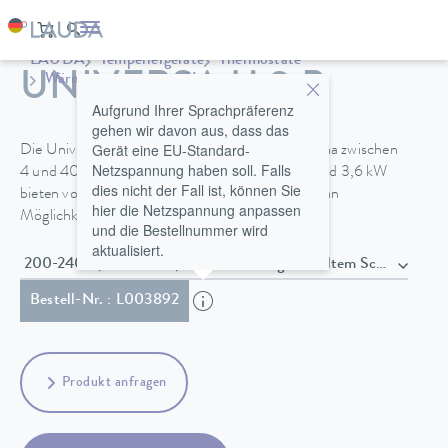
LAUDA
Temperiergeräte
Thermostate
UNIVERSA U 8 P
Wärmethermostate
Universa
Aufgrund Ihrer Sprachpräferenz
gehen wir davon aus, dass das
Gerät eine EU-Standard-
Die Universa Wärmethermostate mit Badvolumina zwischen
Netzspannung haben soll. Falls
4 und 40 L und Heizleistungen zwischen 2 kW und 3,6 kW
dies nicht der Fall ist, können Sie
bieten volle Flexibilität und ein breites Spektrum an
hier die Netzspannung anpassen
Möglichkeiten für alle Anwendungen.
und die Bestellnummer wird
aktualisiert.
200-240 V, 50/60 Hz , Netzkabel mit gewinkeltem Schuko 
Bestell-Nr. : L003892
Produkt anfragen