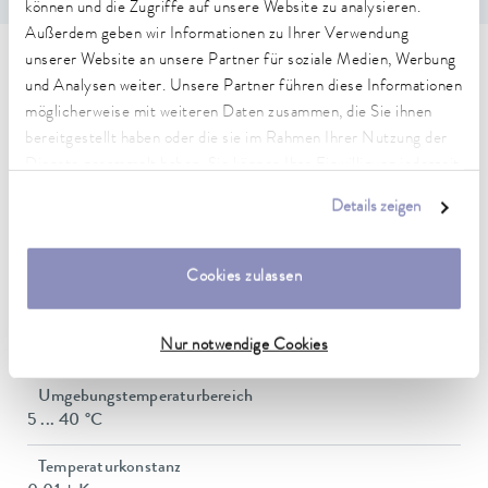
können und die Zugriffe auf unsere Website zu analysieren.
Außerdem geben wir Informationen zu Ihrer Verwendung
unserer Website an unsere Partner für soziale Medien, Werbung
Technische Merkmale (nach
und Analysen weiter. Unsere Partner führen diese Informationen
DIN 12876)
möglicherweise mit weiteren Daten zusammen, die Sie ihnen
bereitgestellt haben oder die sie im Rahmen Ihrer Nutzung der
Dienste gesammelt haben. Sie können Ihre Einwilligung jederzeit
Arbeitstemperaturbereich
anpassen oder widerrufen. Weitere Details hierzu finden Sie in
Details zeigen
40 ... 200 °C
unserer
Datenschutzerklärung
.
Arbeitstemperaturbereich mit Wasserkühlung
Cookies zulassen
20 ... 200 °C
Betriebstemperaturbereich
Nur notwendige Cookies
-30 ... 200 °C
Umgebungstemperaturbereich
5 ... 40 °C
Temperaturkonstanz