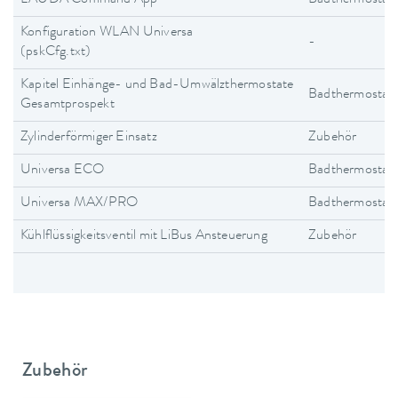
Konfiguration WLAN Universa
-
(pskCfg.txt)
Kapitel Einhänge- und Bad-Umwälzthermostate
Badthermostat
Gesamtprospekt
Zylinderförmiger Einsatz
Zubehör
Universa ECO
Badthermostat
Universa MAX/PRO
Badthermostat
Kühlflüssigkeitsventil mit LiBus Ansteuerung
Zubehör
Zubehör