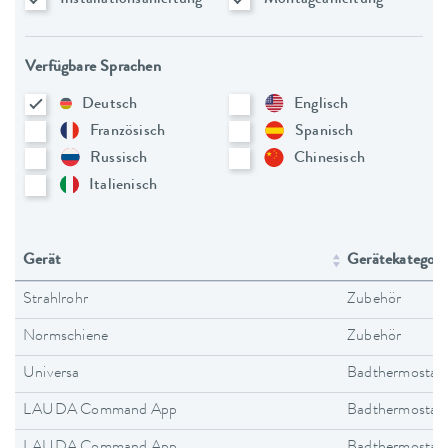
Verfügbare Sprachen
Deutsch
Englisch
Französisch
Spanisch
Russisch
Chinesisch
Italienisch
Gerät
Gerätekategori
Strahlrohr
Zubehör
Normschiene
Zubehör
Universa
Badthermostat
LAUDA Command App
Badthermostat
LAUDA Command App
Badthermostat