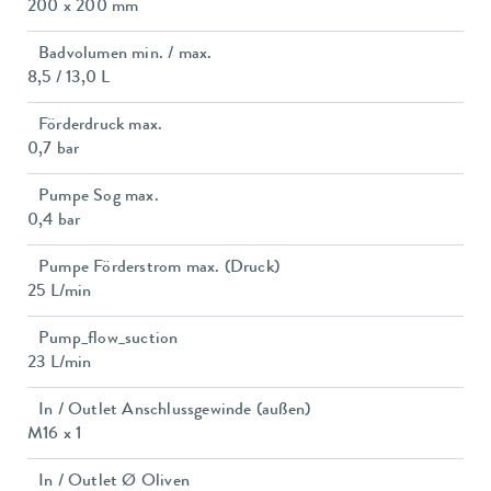
200 x 200 mm
Badvolumen min. / max.
8,5 / 13,0 L
Förderdruck max.
0,7 bar
Pumpe Sog max.
0,4 bar
Pumpe Förderstrom max. (Druck)
25 L/min
Pump_flow_suction
23 L/min
In / Outlet Anschlussgewinde (außen)
M16 x 1
In / Outlet Ø Oliven