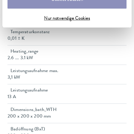
-30 ... 300 °C
Cookies zulassen
Umgebungstemperaturbereich
Nur notwendige Cookies
5 ... 40 °C
Temperaturkonstanz
0,01 ± K
Heating_range
2.6 ... 3.1 kW
Leistungsaufnahme max.
3,1 kW
Leistungsaufnahme
13 A
Dimensions_bath_WTH
200 x 200 x 200 mm
Badöffnung (BxT)