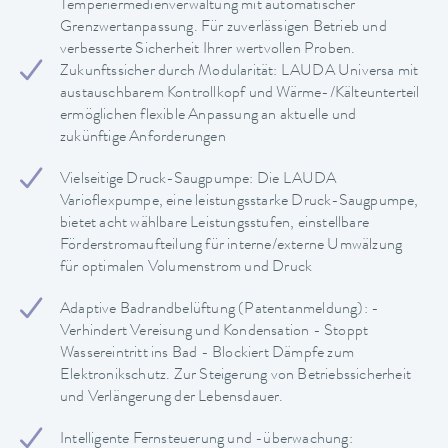
Temperiermedienverwaltung mit automatischer
Grenzwertanpassung. Für zuverlässigen Betrieb und
verbesserte Sicherheit Ihrer wertvollen Proben.
Zukunftssicher durch Modularität: LAUDA Universa mit
austauschbarem Kontrollkopf und Wärme-/Kälteunterteil
ermöglichen flexible Anpassung an aktuelle und
zukünftige Anforderungen
Vielseitige Druck-Saugpumpe: Die LAUDA
Varioflexpumpe, eine leistungsstarke Druck-Saugpumpe,
bietet acht wählbare Leistungsstufen, einstellbare
Förderstromaufteilung für interne/externe Umwälzung
für optimalen Volumenstrom und Druck
Adaptive Badrandbelüftung (Patentanmeldung): -
Verhindert Vereisung und Kondensation - Stoppt
Wassereintritt ins Bad - Blockiert Dämpfe zum
Elektronikschutz. Zur Steigerung von Betriebssicherheit
und Verlängerung der Lebensdauer.
Intelligente Fernsteuerung und -überwachung: