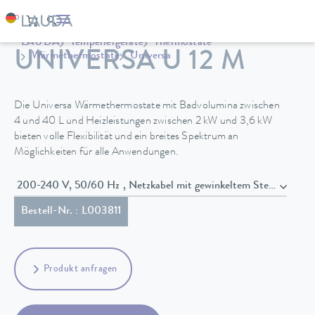
LAUDA
Temperiergeräte
Thermostate
UNIVERSA U 12 M
Wärmethermostate
Universa
Die Universa Wärmethermostate mit Badvolumina zwischen
4 und 40 L und Heizleistungen zwischen 2 kW und 3,6 kW
bieten volle Flexibilität und ein breites Spektrum an
Möglichkeiten für alle Anwendungen.
200-240 V, 50/60 Hz , Netzkabel mit gewinkeltem Stecker (B
Bestell-Nr. : L003811
Produkt anfragen