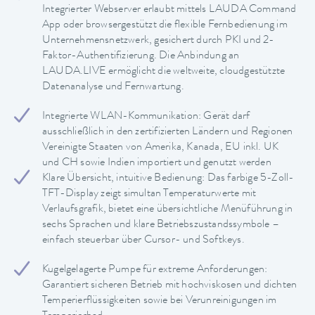
Integrierter Webserver erlaubt mittels LAUDA Command
App oder browsergestützt die flexible Fernbedienung im
Unternehmensnetzwerk, gesichert durch PKI und 2-
Faktor-Authentifizierung. Die Anbindung an
LAUDA.LIVE ermöglicht die weltweite, cloudgestützte
Datenanalyse und Fernwartung.
Integrierte WLAN-Kommunikation: Gerät darf
ausschließlich in den zertifizierten Ländern und Regionen
Vereinigte Staaten von Amerika, Kanada, EU inkl. UK
und CH sowie Indien importiert und genutzt werden
Klare Übersicht, intuitive Bedienung: Das farbige 5-Zoll-
TFT-Display zeigt simultan Temperaturwerte mit
Verlaufsgrafik, bietet eine übersichtliche Menüführung in
sechs Sprachen und klare Betriebszustandssymbole –
einfach steuerbar über Cursor- und Softkeys.
Kugelgelagerte Pumpe für extreme Anforderungen:
Garantiert sicheren Betrieb mit hochviskosen und dichten
Temperierflüssigkeiten sowie bei Verunreinigungen im