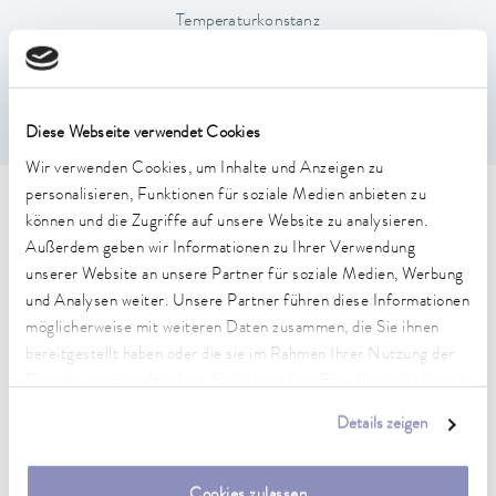
Temperaturkonstanz
0,01 ± K
Diese Webseite verwendet Cookies
Wir verwenden Cookies, um Inhalte und Anzeigen zu
personalisieren, Funktionen für soziale Medien anbieten zu
Technische Merkmale (nach
können und die Zugriffe auf unsere Website zu analysieren.
Außerdem geben wir Informationen zu Ihrer Verwendung
DIN 12876)
unserer Website an unsere Partner für soziale Medien, Werbung
und Analysen weiter. Unsere Partner führen diese Informationen
Arbeitstemperaturbereich
möglicherweise mit weiteren Daten zusammen, die Sie ihnen
70 ... 300 °C
bereitgestellt haben oder die sie im Rahmen Ihrer Nutzung der
Dienste gesammelt haben. Sie können Ihre Einwilligung jederzeit
Arbeitstemperaturbereich mit Wasserkühlung
anpassen oder widerrufen. Weitere Details hierzu finden Sie in
20 ... 300 °C
Details zeigen
unserer
Datenschutzerklärung
.
Betriebstemperaturbereich