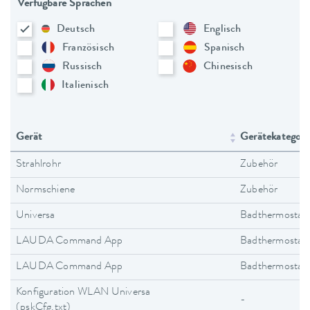
Verfügbare Sprachen
Deutsch
Englisch
Französisch
Spanisch
Russisch
Chinesisch
Italienisch
Gerät
Gerätekategori
Strahlrohr
Zubehör
Normschiene
Zubehör
Universa
Badthermostat
LAUDA Command App
Badthermostat
LAUDA Command App
Badthermostat
Konfiguration WLAN Universa
-
(pskCfg.txt)