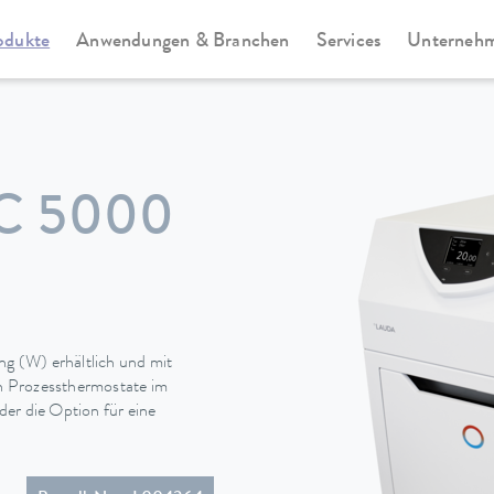
odukte
Anwendungen & Branchen
Services
Unterneh
ssthermostate
Variocool
C 5000
ng (W) erhältlich und mit
en Prozessthermostate im
er die Option für eine