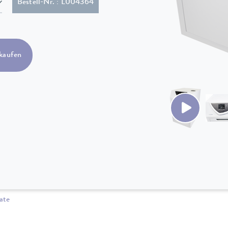
 Stecker (NEMA L15-20P twist lock)
Bestell-Nr. : L004364
kaufen
ate