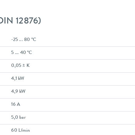
DIN 12876)
-25 ... 80 °C
5 ... 40 °C
0,05 ± K
4,1 kW
4,9 kW
16 A
5,0 bar
60 L/min