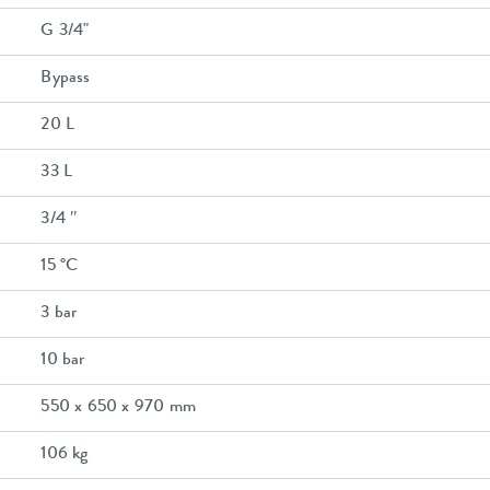
G 3/4"
Bypass
20 L
33 L
3/4 ″
15 °C
3 bar
10 bar
550 x 650 x 970 mm
106 kg