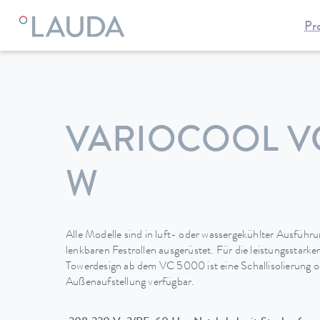
Pr
LAUDA
Temperiergeräte
Thermostate
Umwälz- & Proze
VARIOCOOL V
W
Alle Modelle sind in luft- oder wassergekühlter Ausführu
lenkbaren Festrollen ausgerüstet. Für die leistungsstark
Towerdesign ab dem VC 5000 ist eine Schallisolierung od
Außenaufstellung verfügbar.