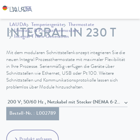
LAUDA
Temperiergeräte
Thermostate
INTEGRAL IN 230 T
Umwälz- & Prozessthermostate
Integral T New Generation
Mit dem modularen Schnittstellenkonzept integrieren Sie die
neuen Integral Prozessthermostate mit maximaler Flexibilität
in Ihre Prozesse. Serienmäßig verfügen die Geräte über
Schnittstellen wie Ethernet, USB oder Pt 100. Weitere
Schnittstellen und Kommunikationsprotokolle lassen sich
problemlos über Module hinzuschalten.
200 V; 50/60 Hz , Netzkabel mit Stecker (NEMA 6-20P)
Bestell-Nr. : L002789
Produkt anfragen