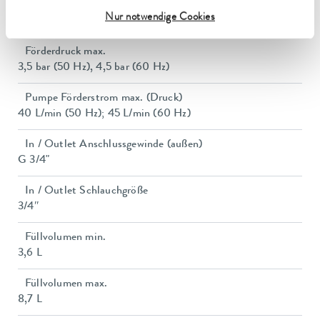
Leistungsaufnahme
Nur notwendige Cookies
16 A
Förderdruck max.
3,5 bar (50 Hz), 4,5 bar (60 Hz)
Pumpe Förderstrom max. (Druck)
40 L/min (50 Hz); 45 L/min (60 Hz)
In / Outlet Anschlussgewinde (außen)
G 3/4"
In / Outlet Schlauchgröße
3/4″
Füllvolumen min.
3,6 L
Füllvolumen max.
8,7 L