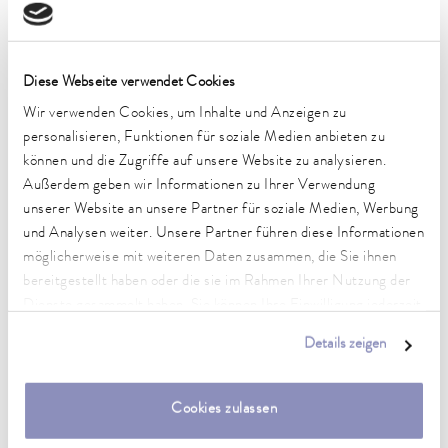
Technische Merkmale (nach
DIN 12876)
Diese Webseite verwendet Cookies
Wir verwenden Cookies, um Inhalte und Anzeigen zu
Arbeitstemperaturbereich
personalisieren, Funktionen für soziale Medien anbieten zu
-32 ... 120 °C
können und die Zugriffe auf unsere Website zu analysieren.
Außerdem geben wir Informationen zu Ihrer Verwendung
Umgebungstemperaturbereich
unserer Website an unsere Partner für soziale Medien, Werbung
5 ... 40 °C
und Analysen weiter. Unsere Partner führen diese Informationen
möglicherweise mit weiteren Daten zusammen, die Sie ihnen
Temperaturkonstanz
0,05 ± K
bereitgestellt haben oder die sie im Rahmen Ihrer Nutzung der
Dienste gesammelt haben. Sie können Ihre Einwilligung jederzeit
Heizleistung max.
anpassen oder widerrufen. Weitere Details hierzu finden Sie in
Details zeigen
2,2 kW
unserer
Datenschutzerklärung
.
Leistungsaufnahme max.
Cookies zulassen
3,2 kW