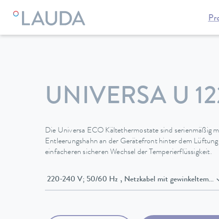
Pr
LAUDA
Temperiergeräte
Thermostate
Kältethermostate
UNIVERSA U 12
Die Universa ECO Kältethermostate sind serienmäßig mi
Entleerungshahn an der Gerätefront hinter dem Lüftungs
einfacheren sicheren Wechsel der Temperierflüssigkeit.
220-240 V; 50/60 Hz , Netzkabel mit gewinke