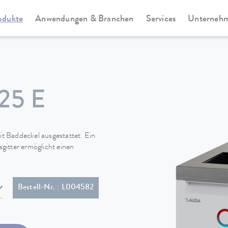
odukte
Anwendungen & Branchen
Services
Unterneh
Universa
25 E
t Baddeckel ausgestattet. Ein
gitter ermöglicht einen
ltem Stecker (BS1363)
Bestell-Nr. : L004582