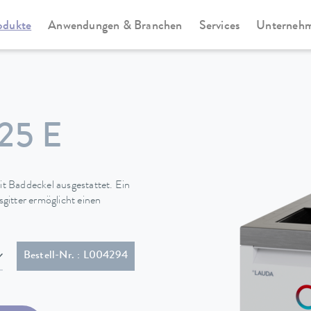
odukte
Anwendungen & Branchen
Services
Unterneh
Universa
25 E
t Baddeckel ausgestattet. Ein
gitter ermöglicht einen
15P)
Bestell-Nr. : L004294