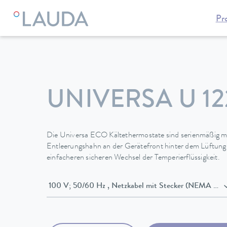
Pr
LAUDA
Temperiergeräte
Thermostate
Kältethermostate
UNIVERSA U 12
Die Universa ECO Kältethermostate sind serienmäßig mi
Entleerungshahn an der Gerätefront hinter dem Lüftungs
einfacheren sicheren Wechsel der Temperierflüssigkeit.
100 V; 50/60 Hz , Netzkabel mit Stecker (NEMA 5-