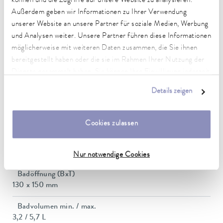
können und die Zugriffe auf unsere Website zu analysieren.
Temperaturkonstanz
Außerdem geben wir Informationen zu Ihrer Verwendung
0,02 ± K
unserer Website an unsere Partner für soziale Medien, Werbung
und Analysen weiter. Unsere Partner führen diese Informationen
Heating_range
möglicherweise mit weiteren Daten zusammen, die Sie ihnen
1.1 ... 1.5 kW
bereitgestellt haben oder die sie im Rahmen Ihrer Nutzung der
Dienste gesammelt haben. Sie können Ihre Einwilligung jederzeit
Leistungsaufnahme max.
anpassen oder widerrufen. Weitere Details hierzu finden Sie in
1,5 kW
Details zeigen
unserer
Datenschutzerklärung
.
Leistungsaufnahme
12 A
Cookies zulassen
Dimensions_bath_WTH
130 x 150 x 160 mm
Nur notwendige Cookies
Badöffnung (BxT)
130 x 150 mm
Badvolumen min. / max.
3,2 / 5,7 L