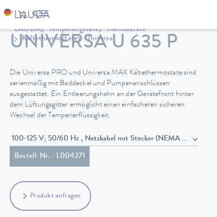
LAUDA
Temperiergeräte
Thermostate
UNIVERSA U 635 P
Kältethermostate
Universa
Die Universa PRO und Universa MAX Kältethermostate sind
serienmäßig mit Baddeckel und Pumpenanschlüssen
ausgestattet. Ein Entleerungshahn an der Gerätefront hinter
dem Lüftungsgitter ermöglicht einen einfacheren sicheren
Wechsel der Temperierflüssigkeit.
100-125 V; 50/60 Hz , Netzkabel mit Stecker (NEMA 5-15P)
Bestell-Nr. : L004271
Produkt anfragen