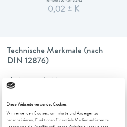
Temperaturkonstanz
0,02 ± K
Technische Merkmale (nach
DIN 12876)
Arbeitstemperaturbereich
-35 ... 200 °C
Betriebstemperaturbereich
-35 ... 200 °C
Diese Webseite verwendet Cookies
Wir verwenden Cookies, um Inhalte und Anzeigen zu
Umgebungstemperaturbereich
personalisieren, Funktionen für soziale Medien anbieten zu
5 ... 40 °C