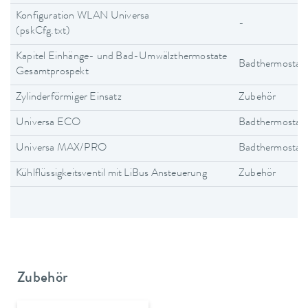
Konfiguration WLAN Universa
-
(pskCfg.txt)
Kapitel Einhänge- und Bad-Umwälzthermostate
Badthermostat
Gesamtprospekt
Zylinderförmiger Einsatz
Zubehör
Universa ECO
Badthermostat
Universa MAX/PRO
Badthermostat
Kühlflüssigkeitsventil mit LiBus Ansteuerung
Zubehör
Zubehör