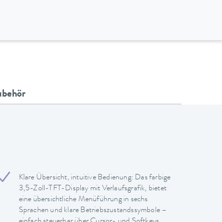
ubehör
Klare Übersicht, intuitive Bedienung: Das farbige
3,5-Zoll-TFT-Display mit Verlaufsgrafik, bietet
eine übersichtliche Menüführung in sechs
Sprachen und klare Betriebszustandssymbole –
einfach steuerbar über Cursor- und Softkeys.