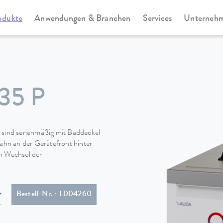
odukte
Anwendungen & Branchen
Services
Unterneh
Universa
35 P
sind serienmäßig mit Baddeckel
hn an der Gerätefront hinter
en Wechsel der
 (GB2099, 15934)
Bestell-Nr. : L004260