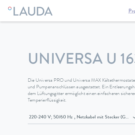
Pr
LAUDA
Temperiergeräte
Thermostate
Kältethermostate
UNIVERSA U 16
Die Universa PRO und Universa MAX Kältethermostate 
und Pumpenanschlüssen ausgestattet. Ein Entleerungsha
dem Lüftungsgitter ermöglicht einen einfacheren sicher
Temperierflüssigkeit.
220-240 V; 50/60 Hz , Netzkabel mit Stecker