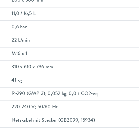
200 x 300 mm
11,0 / 16,5 L
0,6 bar
22 L/min
M16 x 1
310 x 610 x 736 mm
41 kg
R-290 (GWP 3); 0,052 kg; 0,0 t CO2-eq
220-240 V; 50/60 Hz
Netzkabel mit Stecker (GB2099, 15934)