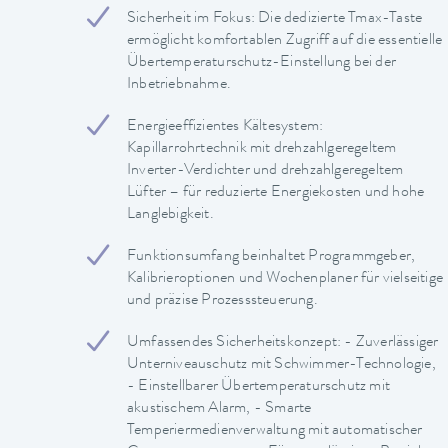
Sicherheit im Fokus: Die dedizierte Tmax-Taste
ermöglicht komfortablen Zugriff auf die essentielle
Übertemperaturschutz-Einstellung bei der
Inbetriebnahme.
Energieeffizientes Kältesystem:
Kapillarrohrtechnik mit drehzahlgeregeltem
Inverter-Verdichter und drehzahlgeregeltem
Lüfter – für reduzierte Energiekosten und hohe
Langlebigkeit.
Funktionsumfang beinhaltet Programmgeber,
Kalibrieroptionen und Wochenplaner für vielseitige
und präzise Prozesssteuerung.
Umfassendes Sicherheitskonzept: - Zuverlässiger
Unterniveauschutz mit Schwimmer-Technologie,
- Einstellbarer Übertemperaturschutz mit
akustischem Alarm, - Smarte
Temperiermedienverwaltung mit automatischer