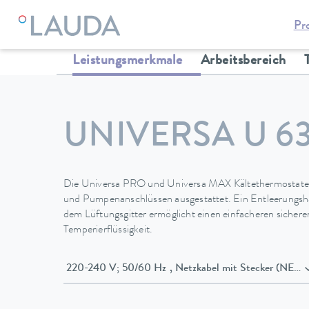
Pr
LAUDA
Temperiergeräte
Thermostate
Kältethermostate
Leistungsmerkmale
Arbeitsbereich
UNIVERSA U 63
Die Universa PRO und Universa MAX Kältethermostate 
und Pumpenanschlüssen ausgestattet. Ein Entleerungsha
dem Lüftungsgitter ermöglicht einen einfacheren sicher
Temperierflüssigkeit.
220-240 V; 50/60 Hz , Netzkabel mit Stecker