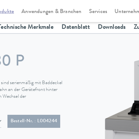
odukte
Anwendungen & Branchen
Services
Unterneh
Universa
Technische Merkmale
Datenblatt
Downloads
Z
0 P
sind serienmäßig mit Baddeckel
hn an der Gerätefront hinter
en Wechsel der
 (NEMA 6-20P)
Bestell-Nr. : L004244