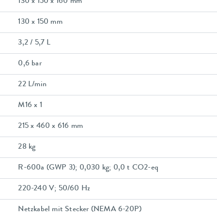
130 x 150 x 160 mm
130 x 150 mm
3,2 / 5,7 L
0,6 bar
22 L/min
M16 x 1
215 x 460 x 616 mm
28 kg
R-600a (GWP 3); 0,030 kg; 0,0 t CO2-eq
220-240 V; 50/60 Hz
Netzkabel mit Stecker (NEMA 6-20P)