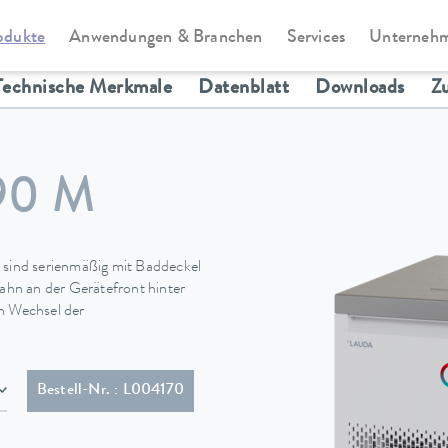
odukte
Anwendungen & Branchen
Services
Unterneh
Universa
Technische Merkmale
Datenblatt
Downloads
Z
90 M
sind serienmäßig mit Baddeckel
hn an der Gerätefront hinter
en Wechsel der
 (NEMA 6-20P)
Bestell-Nr. : L004170