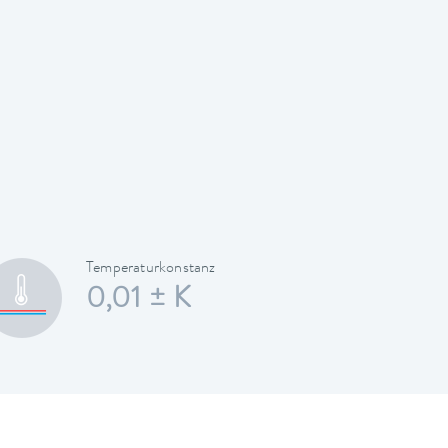
Temperaturkonstanz
0,01 ± K