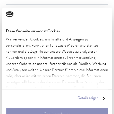
Umgebungstemperaturbereich
5 ... 40 °C
Temperaturkonstanz
Diese Webseite verwendet Cookies
0,01 ± K
Wir verwenden Cookies, um Inhalte und Anzeigen zu
Heating_range
personalisieren, Funktionen für soziale Medien anbieten zu
2.8 ... 3.7 kW
können und die Zugriffe auf unsere Website zu analysieren.
Außerdem geben wir Informationen zu Ihrer Verwendung
Leistungsaufnahme max.
unserer Website an unsere Partner für soziale Medien, Werbung
3,8 kW
und Analysen weiter. Unsere Partner führen diese Informationen
Leistungsaufnahme
möglicherweise mit weiteren Daten zusammen, die Sie ihnen
16 A
bereitgestellt haben oder die sie im Rahmen Ihrer Nutzung der
Dienste gesammelt haben. Sie können Ihre Einwilligung jederzeit
Dimensions_bath_WTH
anpassen oder widerrufen. Weitere Details hierzu finden Sie in
150 x 150 x 200 mm
Details zeigen
unserer
Datenschutzerklärung
.
Badöffnung (BxT)