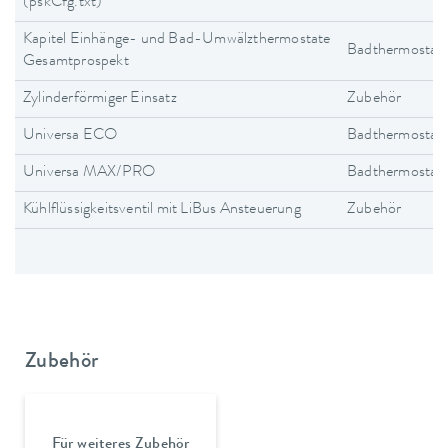
(pskCfg.txt)
Kapitel Einhänge- und Bad-Umwälzthermostate
Badthermostat
Gesamtprospekt
Zylinderförmiger Einsatz
Zubehör
Universa ECO
Badthermostat
Universa MAX/PRO
Badthermostat
Kühlflüssigkeitsventil mit LiBus Ansteuerung
Zubehör
Zubehör
Für weiteres Zubehör