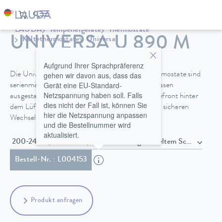
LAUDA
Temperiergeräte
Thermostate
UNIVERSA U 890 M
Kältethermostate
Universa
Aufgrund Ihrer Sprachpräferenz
gehen wir davon aus, dass das
Die Universa PRO und Universa MAX Kältethermostate sind
Gerät eine EU-Standard-
serienmäßig mit Baddeckel und Pumpenanschlüssen
Netzspannung haben soll. Falls
ausgestattet. Ein Entleerungshahn an der Gerätefront hinter
dies nicht der Fall ist, können Sie
dem Lüftungsgitter ermöglicht einen einfacheren sicheren
hier die Netzspannung anpassen
Wechsel der Temperierflüssigkeit.
und die Bestellnummer wird
aktualisiert.
200-240 V, 50/60 Hz , Netzkabel mit gewinkeltem Schuko 
Bestell-Nr. : L004153
Produkt anfragen