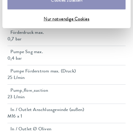
150 x 150 mm
Cookies zulassen
Badvolumen min. / max.
Nur notwendige Cookies
5,0 / 8,0 L
Förderdruck max.
0,7 bar
Pumpe Sog max.
0,4 bar
Pumpe Förderstrom max. (Druck)
25 L/min
Pump_flow_suction
23 L/min
In / Outlet Anschlussgewinde (außen)
M16 x 1
In / Outlet Ø Oliven