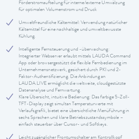
Förderstromaufteilung für interne/externe Umwälzung
für optimalen Volumenstrom und Druck
Umweltfreundliche Kältemittel: Verwendung natürlicher
Kältemittel für eine nachhaltige und umweltbewusste
Kühlung.
Intelligente Fernsteuerung und -überwachung:
Integrierter Webserver erlaubt mittels LAUDA Command
App oder browsergestützt die flexible Fernbedienung im
Unternehmensnetzwerk, gesichert durch PKI und 2-
Faktor-Authentifizierung. Die Anbindung an
LAUDA.LIVE ermöglicht die weltweite, cloudgestützte
Datenanalyse und Fernwartung.
Klare Übersicht, intuitive Bedienung: Das farbige 5-Zoll-
TFT-Display zeigt simultan Temperaturwerte mit
Verlaufsgrafik, bietet eine übersichtliche Menüführung in
sechs Sprachen und klare Betriebszustandssymbole –
einfach steuerbar über Cursor- und Softkeys.
Leicht zugänglicher Frontumschalter am Kontrollkopf