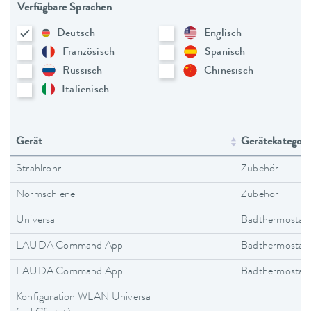
Verfügbare Sprachen
Deutsch
Englisch
Französisch
Spanisch
Russisch
Chinesisch
Italienisch
Gerät
Gerätekategori
Strahlrohr
Zubehör
Normschiene
Zubehör
Universa
Badthermostat
LAUDA Command App
Badthermostat
LAUDA Command App
Badthermostat
Konfiguration WLAN Universa
-