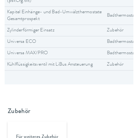
(pskCfg.txt)
Kapitel Einhänge- und Bad-Umwälzthermostate
Badthermostat
Gesamtprospekt
Zylinderförmiger Einsatz
Zubehör
Universa ECO
Badthermostat
Universa MAX/PRO
Badthermostat
Kühlflüssigkeitsventil mit LiBus Ansteuerung
Zubehör
Zubehör
Für weiteres Zubehör