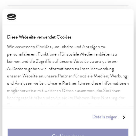
Umgebungstemperaturbereich
5 ... 40 °C
Temperaturkonstanz
Diese Webseite verwendet Cookies
0,01 ± K
Wir verwenden Cookies, um Inhalte und Anzeigen zu
Heating_range
personalisieren, Funktionen für soziale Medien anbieten zu
2.8 ... 3.7 kW
können und die Zugriffe auf unsere Website zu analysieren.
Außerdem geben wir Informationen zu Ihrer Verwendung
Leistungsaufnahme max.
unserer Website an unsere Partner für soziale Medien, Werbung
3,8 kW
und Analysen weiter. Unsere Partner führen diese Informationen
Leistungsaufnahme
möglicherweise mit weiteren Daten zusammen, die Sie ihnen
16 A
bereitgestellt haben oder die sie im Rahmen Ihrer Nutzung der
Dienste gesammelt haben. Sie können Ihre Einwilligung jederzeit
Dimensions_bath_WTH
anpassen oder widerrufen. Weitere Details hierzu finden Sie in
150 x 150 x 200 mm
Details zeigen
unserer
Datenschutzerklärung
.
Badöffnung (BxT)