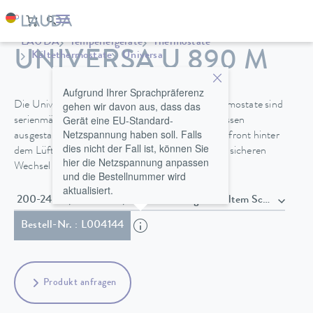
LAUDA
Temperiergeräte
Thermostate
UNIVERSA U 890 M
Kältethermostate
Universa
Aufgrund Ihrer Sprachpräferenz
gehen wir davon aus, dass das
Die Universa PRO und Universa MAX Kältethermostate sind
Gerät eine EU-Standard-
serienmäßig mit Baddeckel und Pumpenanschlüssen
Netzspannung haben soll. Falls
ausgestattet. Ein Entleerungshahn an der Gerätefront hinter
dies nicht der Fall ist, können Sie
dem Lüftungsgitter ermöglicht einen einfacheren sicheren
hier die Netzspannung anpassen
Wechsel der Temperierflüssigkeit.
und die Bestellnummer wird
aktualisiert.
200-240 V, 50/60 Hz , Netzkabel mit gewinkeltem Schuko 
Bestell-Nr. : L004144
Produkt anfragen