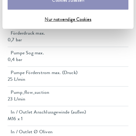
150 x 150 mm
Cookies zulassen
Badvolumen min. / max.
Nur notwendige Cookies
5,0 / 8,0 L
Förderdruck max.
0,7 bar
Pumpe Sog max.
0,4 bar
Pumpe Förderstrom max. (Druck)
25 L/min
Pump_flow_suction
23 L/min
In / Outlet Anschlussgewinde (außen)
M16 x 1
In / Outlet Ø Oliven