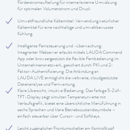
Förderstromaufteilung für interne/externe Umwälzung
für optimalen Volumenstrom und Druck
Umweltfreundliche Kältemittel: Verwendung natürlicher
Kältemittel für eine nachhaltige und umweltbewusste
Kühlung.
Intelligente Fernsteuerung und -überwachung:
Integrierter Webserver erlaubt mittels LAUDA Command
App oder browsergestützt die flexible Fernbedienung im
Unternehmensnetzwerk, gesichert durch PKI und 2-
Faktor-Authentifizierung. Die Anbindung an
LAUDA.LIVE ermöglicht die weltweite, cloudgestützte
Datenanalyse und Fernwartung.
Klare Übersicht, intuitive Bedienung: Das farbige 5-Zoll-
TFT-Display zeigt simultan Temperaturwerte mit
Verlaufsgrafik, bietet eine übersichtliche Menüführung in
sechs Sprachen und klare Betriebszustandssymbole –
einfach steuerbar über Cursor- und Softkeys.
Leicht zugänglicher Frontumschalter am Kontrollkopf