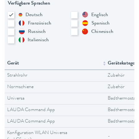
Verfügbare Sprachen
Deutsch
Englisch
Französisch
Spanisch
Russisch
Chinesisch
Italienisch
Gerät
Gerätekategori
Strahlrohr
Zubehör
Normschiene
Zubehör
Universa
Badthermostat
LAUDA Command App
Badthermostat
LAUDA Command App
Badthermostat
Konfiguration WLAN Universa
-