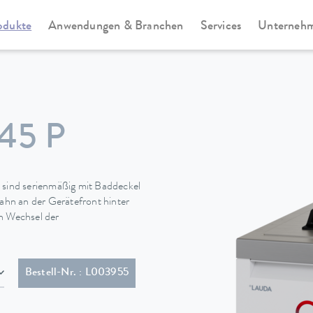
odukte
Anwendungen & Branchen
Services
Unterneh
Universa
45 P
sind serienmäßig mit Baddeckel
hn an der Gerätefront hinter
en Wechsel der
EMA 5-15P)
Bestell-Nr. : L003955