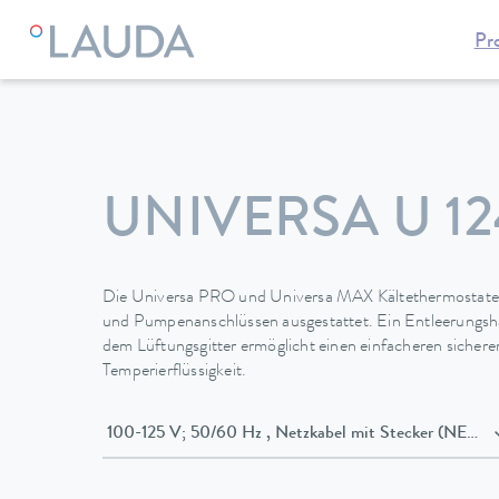
Pr
LAUDA
Temperiergeräte
Thermostate
Kältethermostate
UNIVERSA U 12
Die Universa PRO und Universa MAX Kältethermostate 
und Pumpenanschlüssen ausgestattet. Ein Entleerungsha
dem Lüftungsgitter ermöglicht einen einfacheren sicher
Temperierflüssigkeit.
100-125 V; 50/60 Hz , Netzkabel mit Stecker (N