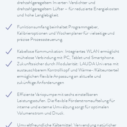
drehzahlgeregeltem Inverter-Verdichter und
drehzahlgeregeltem Lüfter – für reduzierte Energiekosten
und hohe Langlebigkeit.
Funktionsumfang beinhaltet Programmgeber,
Kalibrieroptionen und Wochenplaner für vielseitige und
präzise Prozesssteuerung.
Kabellose Kommunikation: Integriertes WLAN ermöglicht
mühelose Verbindung mit PC, Tablet und Smartphone.
Zukunftssicher durch Modularität: LAUDA Universa mit
austauschbarem Kontrollkopf und Wärme-/Kälteunterteil
ermöglichen flexible Anpassung an aktuelle und
zukünftige Anforderungen
Effiziente Variopumpe mit sechs einstellbaren
Leistungsstufen. Die flexible Förderstromaufteilung für
interne und externe Umwälzung sorgt für optimalen
Volumenstrom und Druck.
Umweltfreundliche Kältemittel: Verwendung natürlicher