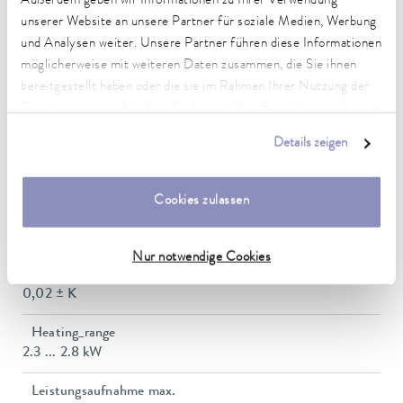
Außerdem geben wir Informationen zu Ihrer Verwendung
Technische Merkmale (nach
unserer Website an unsere Partner für soziale Medien, Werbung
DIN 12876)
und Analysen weiter. Unsere Partner führen diese Informationen
möglicherweise mit weiteren Daten zusammen, die Sie ihnen
bereitgestellt haben oder die sie im Rahmen Ihrer Nutzung der
Arbeitstemperaturbereich
Dienste gesammelt haben. Sie können Ihre Einwilligung jederzeit
-20 ... 200 °C
anpassen oder widerrufen. Weitere Details hierzu finden Sie in
Details zeigen
unserer
Datenschutzerklärung
.
Betriebstemperaturbereich
-20 ... 200 °C
Cookies zulassen
Umgebungstemperaturbereich
5 ... 40 °C
Nur notwendige Cookies
Temperaturkonstanz
0,02 ± K
Heating_range
2.3 ... 2.8 kW
Leistungsaufnahme max.