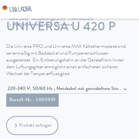
LAUDA
Temperiergeräte
Thermostate
UNIVERSA U 420 P
Kältethermostate
Universa
Die Universa PRO und Universa MAX Kältethermostate sind
serienmäßig mit Baddeckel und Pumpenanschlüssen
ausgestattet. Ein Entleerungshahn an der Gerätefront hinter
dem Lüftungsgitter ermöglicht einen einfacheren sicheren
Wechsel der Temperierflüssigkeit.
220-240 V; 50/60 Hz , Netzkabel mit gewinkeltem Stecker (BS
Bestell-Nr. : L003939
Produkt anfragen