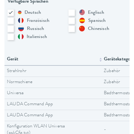
Verfügbare Sprachen
Deutsch
Englisch
Französisch
Spanisch
Russisch
Chinesisch
Italienisch
Gerät
Gerätekategori
Strahlrohr
Zubehör
Normschiene
Zubehör
Universa
Badthermostat
LAUDA Command App
Badthermostat
LAUDA Command App
Badthermostat
Konfiguration WLAN Universa
-
(pskCfg.txt)