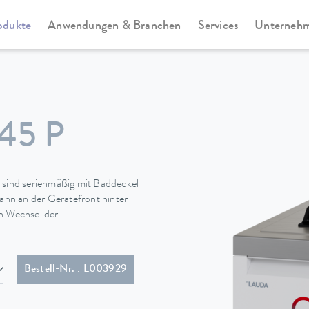
odukte
Anwendungen & Branchen
Services
Unterneh
Universa
45 P
sind serienmäßig mit Baddeckel
hn an der Gerätefront hinter
en Wechsel der
 (GB2099, 15934)
Bestell-Nr. : L003929