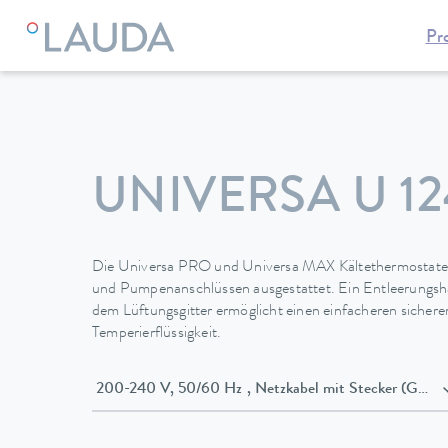
Pr
LAUDA
Temperiergeräte
Thermostate
Kältethermostate
UNIVERSA U 12
Die Universa PRO und Universa MAX Kältethermostate 
und Pumpenanschlüssen ausgestattet. Ein Entleerungsha
dem Lüftungsgitter ermöglicht einen einfacheren sicher
Temperierflüssigkeit.
200-240 V, 50/60 Hz , Netzkabel mit Stecker