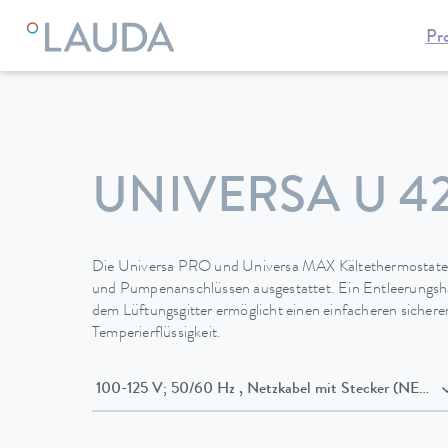
Pr
LAUDA
Temperiergeräte
Thermostate
Kältethermostate
UNIVERSA U 4
Die Universa PRO und Universa MAX Kältethermostate 
und Pumpenanschlüssen ausgestattet. Ein Entleerungsha
dem Lüftungsgitter ermöglicht einen einfacheren sicher
Temperierflüssigkeit.
100-125 V; 50/60 Hz , Netzkabel mit Stecker (