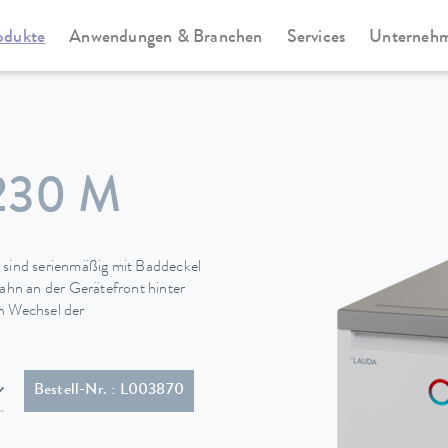
odukte
Anwendungen & Branchen
Services
Unterneh
Universa
230 M
sind serienmäßig mit Baddeckel
hn an der Gerätefront hinter
en Wechsel der
NEMA 5-20P)
Bestell-Nr. : L003870