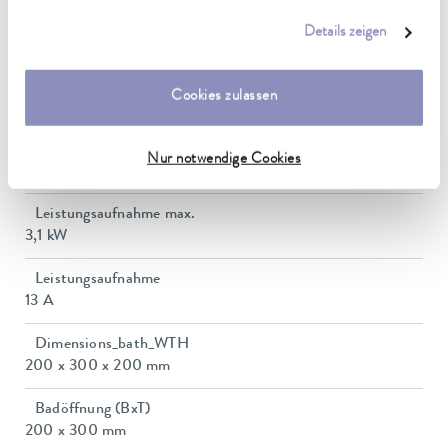
anpassen oder widerrufen. Weitere Details hierzu finden Sie in
Umgebungstemperaturbereich
Details zeigen
5 ... 40 °C
unserer
Datenschutzerklärung
.
Temperaturkonstanz
Cookies zulassen
0,01 ± K
Heating_range
Nur notwendige Cookies
2.6 ... 3.1 kW
Leistungsaufnahme max.
3,1 kW
Leistungsaufnahme
13 A
Dimensions_bath_WTH
200 x 300 x 200 mm
Badöffnung (BxT)
200 x 300 mm