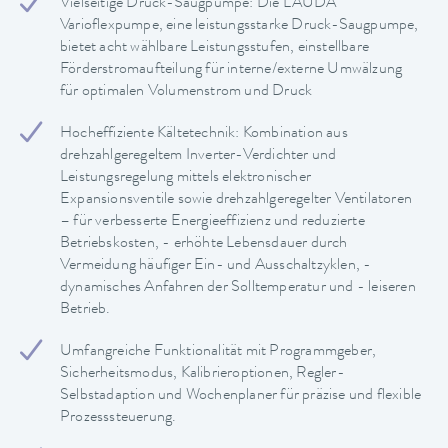
Vielseitige Druck-Saugpumpe: Die LAUDA
Varioflexpumpe, eine leistungsstarke Druck-Saugpumpe,
bietet acht wählbare Leistungsstufen, einstellbare
Förderstromaufteilung für interne/externe Umwälzung
für optimalen Volumenstrom und Druck
Hocheffiziente Kältetechnik: Kombination aus
drehzahlgeregeltem Inverter-Verdichter und
Leistungsregelung mittels elektronischer
Expansionsventile sowie drehzahlgeregelter Ventilatoren
– für verbesserte Energieeffizienz und reduzierte
Betriebskosten, - erhöhte Lebensdauer durch
Vermeidung häufiger Ein- und Ausschaltzyklen, -
dynamisches Anfahren der Solltemperatur und - leiseren
Betrieb.
Umfangreiche Funktionalität mit Programmgeber,
Sicherheitsmodus, Kalibrieroptionen, Regler-
Selbstadaption und Wochenplaner für präzise und flexible
Prozesssteuerung.