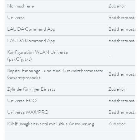
Normschiene
Zubehör
Universa
Badthermostat
LAUDA Command App
Badthermostat
LAUDA Command App
Badthermostat
Konfiguration WLAN Universa
-
(pskCfg.txt)
Kapitel Einhänge- und Bad-Umwälzthermostate
Badthermostat
Gesamtprospekt
Zylinderförmiger Einsatz
Zubehör
Universa ECO
Badthermostat
Universa MAX/PRO
Badthermostat
Kühlflüssigkeitsventil mit LiBus Ansteuerung
Zubehör