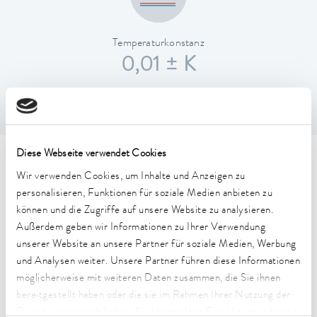
Temperaturkonstanz
0,01 ± K
Diese Webseite verwendet Cookies
Technische Merkmale (nach
Wir verwenden Cookies, um Inhalte und Anzeigen zu
DIN 12876)
personalisieren, Funktionen für soziale Medien anbieten zu
können und die Zugriffe auf unsere Website zu analysieren.
Außerdem geben wir Informationen zu Ihrer Verwendung
Arbeitstemperaturbereich
unserer Website an unsere Partner für soziale Medien, Werbung
-45 ... 200 °C
und Analysen weiter. Unsere Partner führen diese Informationen
möglicherweise mit weiteren Daten zusammen, die Sie ihnen
Betriebstemperaturbereich
bereitgestellt haben oder die sie im Rahmen Ihrer Nutzung der
-45 ... 200 °C
Dienste gesammelt haben. Sie können Ihre Einwilligung jederzeit