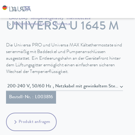
LAUDA
Temperiergeräte
Thermostate
UNIVERSA U 1645 M
Kältethermostate
Universa
Die Universa PRO und Universa MAX Kältethermostate sind
serienmäßig mit Baddeckel und Pumpenanschlüssen
ausgestattet. Ein Entleerungshahn an der Gerätefront hinter
dem Lüftungsgitter ermöglicht einen einfacheren sicheren
Wechsel der Temperierflüssigkeit.
200-240 V, 50/60 Hz , Netzkabel mit gewinkeltem Stecker (B
Bestell-Nr. : L003816
Produkt anfragen