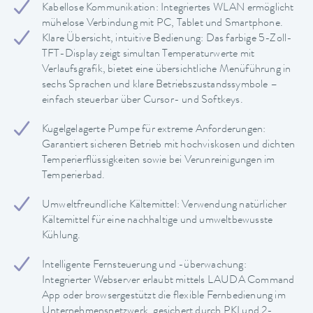
Kabellose Kommunikation: Integriertes WLAN ermöglicht
mühelose Verbindung mit PC, Tablet und Smartphone.
Klare Übersicht, intuitive Bedienung: Das farbige 5-Zoll-
TFT-Display zeigt simultan Temperaturwerte mit
Verlaufsgrafik, bietet eine übersichtliche Menüführung in
sechs Sprachen und klare Betriebszustandssymbole –
einfach steuerbar über Cursor- und Softkeys.
Kugelgelagerte Pumpe für extreme Anforderungen:
Garantiert sicheren Betrieb mit hochviskosen und dichten
Temperierflüssigkeiten sowie bei Verunreinigungen im
Temperierbad.
Umweltfreundliche Kältemittel: Verwendung natürlicher
Kältemittel für eine nachhaltige und umweltbewusste
Kühlung.
Intelligente Fernsteuerung und -überwachung:
Integrierter Webserver erlaubt mittels LAUDA Command
App oder browsergestützt die flexible Fernbedienung im
Unternehmensnetzwerk, gesichert durch PKI und 2-