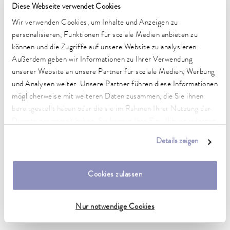
Diese Webseite verwendet Cookies
Technische Merkmale (nach
Wir verwenden Cookies, um Inhalte und Anzeigen zu
personalisieren, Funktionen für soziale Medien anbieten zu
DIN 12876)
können und die Zugriffe auf unsere Website zu analysieren.
Außerdem geben wir Informationen zu Ihrer Verwendung
unserer Website an unsere Partner für soziale Medien, Werbung
Arbeitstemperaturbereich
und Analysen weiter. Unsere Partner führen diese Informationen
-30 ... 200 °C
möglicherweise mit weiteren Daten zusammen, die Sie ihnen
Betriebstemperaturbereich
bereitgestellt haben oder die sie im Rahmen Ihrer Nutzung der
-30 ... 200 °C
Dienste gesammelt haben. Sie können Ihre Einwilligung jederzeit
anpassen oder widerrufen. Weitere Details hierzu finden Sie in
Details zeigen
Umgebungstemperaturbereich
unserer
Datenschutzerklärung
.
5 ... 40 °C
Cookies zulassen
Temperaturkonstanz
0,01 ± K
Nur notwendige Cookies
Heating_range
2.8 ... 3.7 kW