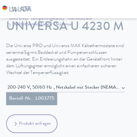
LAUDA
Temperiergeräte
Thermostate
UNIVERSA U 4230 M
Kältethermostate
Universa
Die Universa PRO und Universa MAX Kältethermostate sind
serienmäßig mit Baddeckel und Pumpenanschlüssen
ausgestattet. Ein Entleerungshahn an der Gerätefront hinter
dem Lüftungsgitter ermöglicht einen einfacheren sicheren
Wechsel der Temperierflüssigkeit.
200-240 V, 50/60 Hz , Netzkabel mit Stecker (NEMA 6-20P)
Bestell-Nr. : L003775
Produkt anfragen