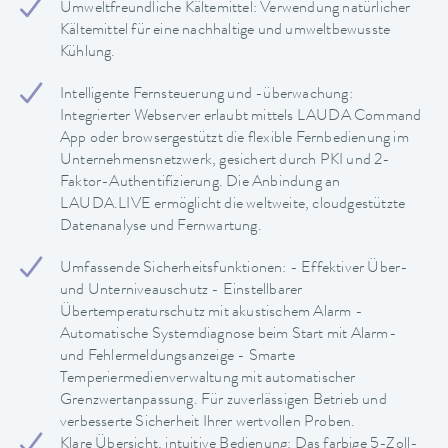
Umweltfreundliche Kältemittel: Verwendung natürlicher
Kältemittel für eine nachhaltige und umweltbewusste
Kühlung.
Intelligente Fernsteuerung und -überwachung:
Integrierter Webserver erlaubt mittels LAUDA Command
App oder browsergestützt die flexible Fernbedienung im
Unternehmensnetzwerk, gesichert durch PKI und 2-
Faktor-Authentifizierung. Die Anbindung an
LAUDA.LIVE ermöglicht die weltweite, cloudgestützte
Datenanalyse und Fernwartung.
Umfassende Sicherheitsfunktionen: - Effektiver Über-
und Unterniveauschutz - Einstellbarer
Übertemperaturschutz mit akustischem Alarm -
Automatische Systemdiagnose beim Start mit Alarm-
und Fehlermeldungsanzeige - Smarte
Temperiermedienverwaltung mit automatischer
Grenzwertanpassung. Für zuverlässigen Betrieb und
verbesserte Sicherheit Ihrer wertvollen Proben.
Klare Übersicht, intuitive Bedienung: Das farbige 5-Zoll-