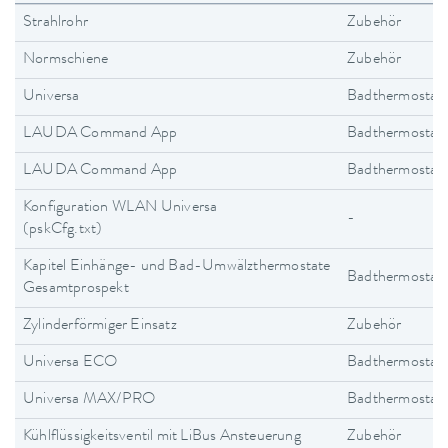
Strahlrohr
Zubehör
Normschiene
Zubehör
Universa
Badthermostat
LAUDA Command App
Badthermostat
LAUDA Command App
Badthermostat
Konfiguration WLAN Universa
-
(pskCfg.txt)
Kapitel Einhänge- und Bad-Umwälzthermostate
Badthermostat
Gesamtprospekt
Zylinderförmiger Einsatz
Zubehör
Universa ECO
Badthermostat
Universa MAX/PRO
Badthermostat
Kühlflüssigkeitsventil mit LiBus Ansteuerung
Zubehör