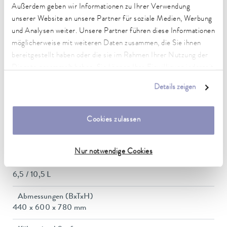
Außerdem geben wir Informationen zu Ihrer Verwendung
0,01 ± K
unserer Website an unsere Partner für soziale Medien, Werbung
und Analysen weiter. Unsere Partner führen diese Informationen
Heizleistung max.
3,6 kW
möglicherweise mit weiteren Daten zusammen, die Sie ihnen
bereitgestellt haben oder die sie im Rahmen Ihrer Nutzung der
Leistungsaufnahme max.
Dienste gesammelt haben. Sie können Ihre Einwilligung jederzeit
3,7 kW
anpassen oder widerrufen. Weitere Details hierzu finden Sie in
Details zeigen
unserer
Datenschutzerklärung
.
Leistungsaufnahme
16 A
Cookies zulassen
Dimensions_bath_WTH
240 x 150 x 200 mm
Nur notwendige Cookies
Badvolumen min. / max.
6,5 / 10,5 L
Abmessungen (BxTxH)
440 x 600 x 780 mm