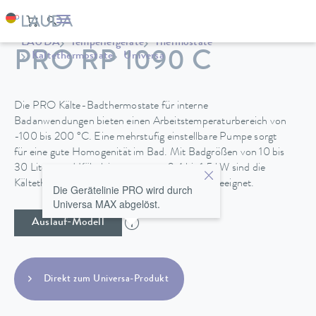
LAUDA
Temperiergeräte
Thermostate
PRO RP 1090 C
Kältethermostate
Universa
Die PRO Kälte-Badthermostate für interne
Badanwendungen bieten einen Arbeitstemperaturbereich von
-100 bis 200 °C. Eine mehrstufig einstellbare Pumpe sorgt
für eine gute Homogenität im Bad. Mit Badgrößen von 10 bis
30 Litern und Kälteleistungen von 0,4 bis 1,5 kW sind die
Kältethermostat für vielfältige Anwendungen geeignet.
Die Gerätelinie PRO wird durch
Universa MAX abgelöst.
Auslauf-Modell
Direkt zum Universa-Produkt