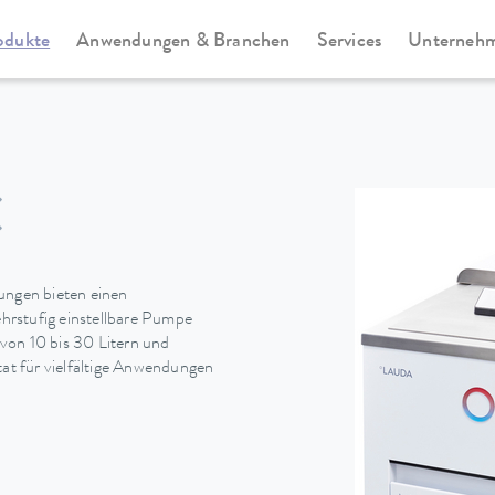
odukte
Anwendungen & Branchen
Services
Unterneh
Universa
C
ngen bieten einen
hrstufig einstellbare Pumpe
von 10 bis 30 Litern und
tat für vielfältige Anwendungen