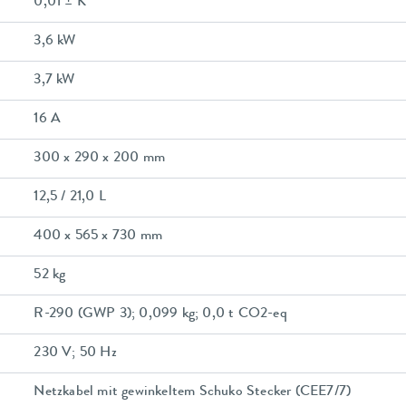
0,01 ± K
3,6 kW
3,7 kW
16 A
300 x 290 x 200 mm
12,5 / 21,0 L
400 x 565 x 730 mm
52 kg
R-290 (GWP 3); 0,099 kg; 0,0 t CO2-eq
230 V; 50 Hz
Netzkabel mit gewinkeltem Schuko Stecker (CEE7/7)