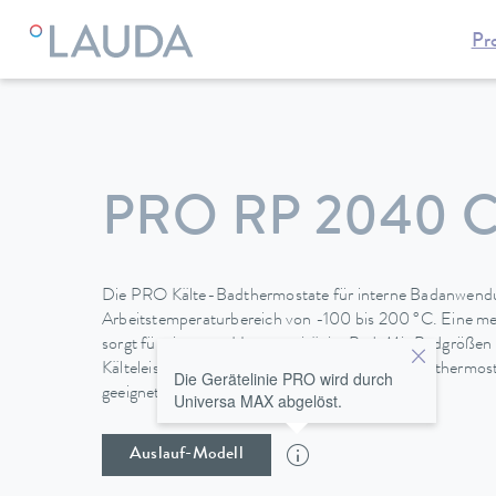
Pr
LAUDA
Temperiergeräte
Thermostate
Kältethermostate
PRO RP 2040 
Die PRO Kälte-Badthermostate für interne Badanwendu
Arbeitstemperaturbereich von -100 bis 200 °C. Eine me
sorgt für eine gute Homogenität im Bad. Mit Badgrößen 
Kälteleistungen von 0,4 bis 1,5 kW sind die Kältethermos
Die Gerätelinie PRO wird durch
geeignet.
Universa MAX abgelöst.
Auslauf-Modell