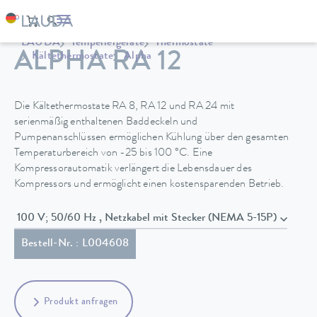
LAUDA
Temperiergeräte
Thermostate
ALPHA RA 12
Kältethermostate
Alpha
Die Kältethermostate RA 8, RA 12 und RA 24 mit
serienmäßig enthaltenen Baddeckeln und
Pumpenanschlüssen ermöglichen Kühlung über den gesamten
Temperaturbereich von -25 bis 100 °C. Eine
Kompressorautomatik verlängert die Lebensdauer des
Kompressors und ermöglicht einen kostensparenden Betrieb.
100 V; 50/60 Hz , Netzkabel mit Stecker (NEMA 5-15P)
Bestell-Nr. : L004608
Produkt anfragen