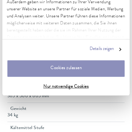
1,3 kW
Außerdem geben wir Informationen zu Ihrer Verwendung
unserer Website an unsere Partner für soziale Medien, Werbung
Leistungsaufnahme
und Analysen weiter. Unsere Partner führen diese Informationen
13 A
möglicherweise mit weiteren Daten zusammen, die Sie ihnen
bereitgestellt haben oder die sie im Rahmen Ihrer Nutzung der
Förderdruck max.
Dienste gesammelt haben. Sie können Ihre Einwilligung jederzeit
0,2 bar
anpassen oder widerrufen. Weitere Details hierzu finden Sie in
Details zeigen
Pumpe Förderstrom max. (Druck)
unserer
Datenschutzerklärung
.
15 L/min
Cookies zulassen
Badvolumen min. / max.
9,5 / 14,5 L
Nur notwendige Cookies
Abmessungen (BxTxH)
365 x 500 x 605 mm
Gewicht
34 kg
Kältemittel Stufe