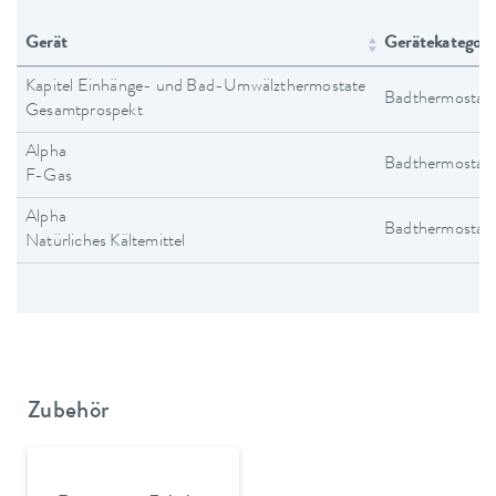
Gerät
Gerätekategori
Kapitel Einhänge- und Bad-Umwälzthermostate
Badthermostat
Gesamtprospekt
Alpha
Badthermostat
F-Gas
Alpha
Badthermostat
Natürliches Kältemittel
Zubehör