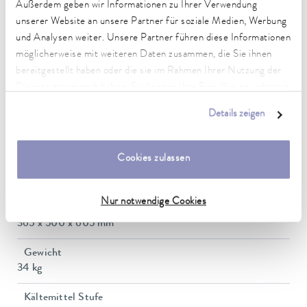
1,5 kW
Außerdem geben wir Informationen zu Ihrer Verwendung
unserer Website an unsere Partner für soziale Medien, Werbung
Leistungsaufnahme
und Analysen weiter. Unsere Partner führen diese Informationen
13 A
möglicherweise mit weiteren Daten zusammen, die Sie ihnen
bereitgestellt haben oder die sie im Rahmen Ihrer Nutzung der
Förderdruck max.
Dienste gesammelt haben. Sie können Ihre Einwilligung jederzeit
0,2 bar
anpassen oder widerrufen. Weitere Details hierzu finden Sie in
Details zeigen
Pumpe Förderstrom max. (Druck)
unserer
Datenschutzerklärung
.
15 L/min
Cookies zulassen
Badvolumen min. / max.
9,5 / 14,5 L
Nur notwendige Cookies
Abmessungen (BxTxH)
365 x 500 x 605 mm
Gewicht
34 kg
Kältemittel Stufe