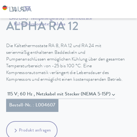
LAUDA
Temperiergeräte
Thermostate
ALPHA RA 12
Kältethermostate
Alpha
Die Kältethermostate RA 8, RA 12 und RA 24 mit
serienmäßig enthaltenen Baddeckeln und
Pumpenanschlüssen ermöglichen Kühlung über den gesamten
Temperaturbereich von -25 bis 100 °C. Eine
Kompressorautomatik verlängert die Lebensdauer des
Kompressors und ermöglicht einen kostensparenden Betrieb.
115 V; 60 Hz , Netzkabel mit Stecker (NEMA 5-15P)
Bestell-Nr. : L004607
Produkt anfragen