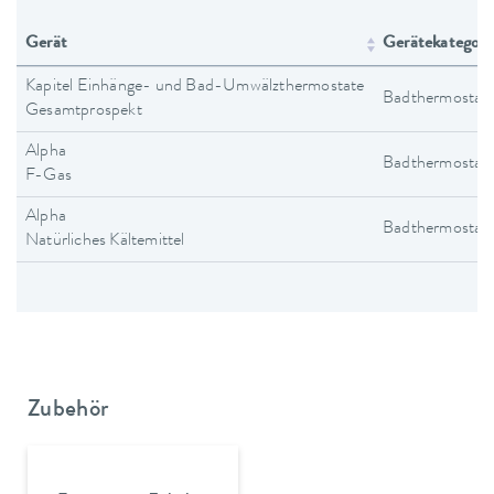
Gerät
Gerätekategori
Kapitel Einhänge- und Bad-Umwälzthermostate
Badthermostat
Gesamtprospekt
Alpha
Badthermostat
F-Gas
Alpha
Badthermostat
Natürliches Kältemittel
Zubehör