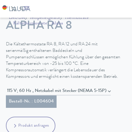
LAUDA
Temperiergeräte
Thermostate
ALPHA RA 8
Kältethermostate
Alpha
Die Kältethermostate RA 8, RA 12 und RA 24 mit
serienmäßig enthaltenen Baddeckeln und
Pumpenanschlüssen ermöglichen Kühlung über den gesamten
Temperaturbereich von -25 bis 100 °C. Eine
Kompressorautomatik verlängert die Lebensdauer des
Kompressors und ermöglicht einen kostensparenden Betrieb.
115 V; 60 Hz , Netzkabel mit Stecker (NEMA 5-15P)
Bestell-Nr. : L004604
Produkt anfragen