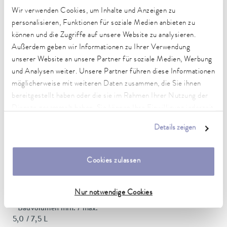
Temperaturkonstanz
Wir verwenden Cookies, um Inhalte und Anzeigen zu
0,05 ± K
personalisieren, Funktionen für soziale Medien anbieten zu
können und die Zugriffe auf unsere Website zu analysieren.
Heizleistung max.
Außerdem geben wir Informationen zu Ihrer Verwendung
1,15 kW
unserer Website an unsere Partner für soziale Medien, Werbung
und Analysen weiter. Unsere Partner führen diese Informationen
Leistungsaufnahme max.
möglicherweise mit weiteren Daten zusammen, die Sie ihnen
1,5 kW
bereitgestellt haben oder die sie im Rahmen Ihrer Nutzung der
Dienste gesammelt haben. Sie können Ihre Einwilligung jederzeit
Leistungsaufnahme
anpassen oder widerrufen. Weitere Details hierzu finden Sie in
13 A
Details zeigen
unserer
Datenschutzerklärung
.
Förderdruck max.
0,2 bar
Cookies zulassen
Pumpe Förderstrom max. (Druck)
15 L/min
Nur notwendige Cookies
Badvolumen min. / max.
5,0 / 7,5 L