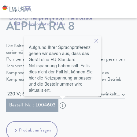
LAUDA
Temperiergeräte
Thermostate
ALPHA RA 8
Kältethermostate
Alpha
Die Kältethermostate RA 8, RA 12 und RA 24 mit
Aufgrund Ihrer Sprachpräferenz
gehen wir davon aus, dass das
serienmäßig enthaltenen Baddeckeln und
Gerät eine EU-Standard-
Pumpenanschlüssen ermöglichen Kühlung über den gesamten
Netzspannung haben soll. Falls
Temperaturbereich von -25 bis 100 °C. Eine
dies nicht der Fall ist, können Sie
Kompressorautomatik verlängert die Lebensdauer des
hier die Netzspannung anpassen
Kompressors und ermöglicht einen kostensparenden Betrieb.
und die Bestellnummer wird
aktualisiert.
220 V; 60 Hz / 230 V; 50 Hz , Netzkabel mit gewinke
Bestell-Nr. : L004603
Produkt anfragen