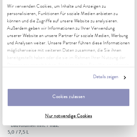
Temperaturkonstanz
Wir verwenden Cookies, um Inhalte und Anzeigen zu
0,05 ± K
personalisieren, Funktionen für soziale Medien anbieten zu
können und die Zugriffe auf unsere Website zu analysieren.
Heizleistung max.
Außerdem geben wir Informationen zu Ihrer Verwendung
1,5 kW
unserer Website an unsere Partner für soziale Medien, Werbung
und Analysen weiter. Unsere Partner führen diese Informationen
Leistungsaufnahme max.
möglicherweise mit weiteren Daten zusammen, die Sie ihnen
1,8 kW
bereitgestellt haben oder die sie im Rahmen Ihrer Nutzung der
Dienste gesammelt haben. Sie können Ihre Einwilligung jederzeit
Leistungsaufnahme
anpassen oder widerrufen. Weitere Details hierzu finden Sie in
8 A
Details zeigen
unserer
Datenschutzerklärung
.
Förderdruck max.
0,2 bar
Cookies zulassen
Pumpe Förderstrom max. (Druck)
15 L/min
Nur notwendige Cookies
Badvolumen min. / max.
5,0 / 7,5 L