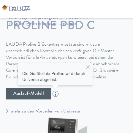
LAUDA
Temperiergeräte
Thermostate
PROLINE PBD C
Einhängethermostate
Universa
LAUDA Proline Brückenthermostate sind mit zwei
unterschiedlichen Kontrolleinheiten verfügbar. Die Master-
Version ist für alle Anwendungen konzipiert, bei denen die
Parameter nicht so häufig geändert werden. Die abnehmbare
Command-Bedieneinheit bietet ein Grafik-LCD-Bildschirm
Die Gerätelinie Proline wird durch
für hohen Bedienkomfort und optimale Funktionalität.
Universa abgelöst.
Auslauf-Modell
mehr zu den Vorteilen von Universa