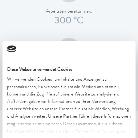
Arbeitstemperatur max.
300 °C
Diese Webseite verwendet Cookies
Temperaturkonstanz
0.01 ± K
Wir verwenden Cookies, um Inhalte und Anzeigen zu
personalisieren, Funktionen für soziale Medien anbieten zu
können und die Zugriffe auf unsere Website zu analysieren.
Außerdem geben wir Informationen zu Ihrer Verwendung
unserer Website an unsere Partner für soziale Medien, Werbung
und Analysen weiter. Unsere Partner führen diese Informationen
möglicherweise mit weiteren Daten zusammen, die Sie ihnen
Technische Merkmale (nach
bereitgestellt haben oder die sie im Rahmen Ihrer Nutzung der
DIN 12876)