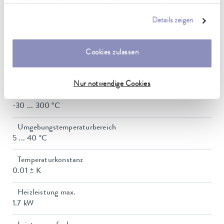
Dienste gesammelt haben. Sie können Ihre Einwilligung jederzeit
anpassen oder widerrufen. Weitere Details hierzu finden Sie in
Details zeigen
unserer
Datenschutzerklärung
.
Arbeitstemperaturbereich
30 ... 300 °C
Cookies zulassen
Arbeitstemperaturbereich mit Wasserkühlung
20 ... 300 °C
Nur notwendige Cookies
Betriebstemperaturbereich
-30 ... 300 °C
Umgebungstemperaturbereich
5 ... 40 °C
Temperaturkonstanz
0.01 ± K
Heizleistung max.
1.7 kW