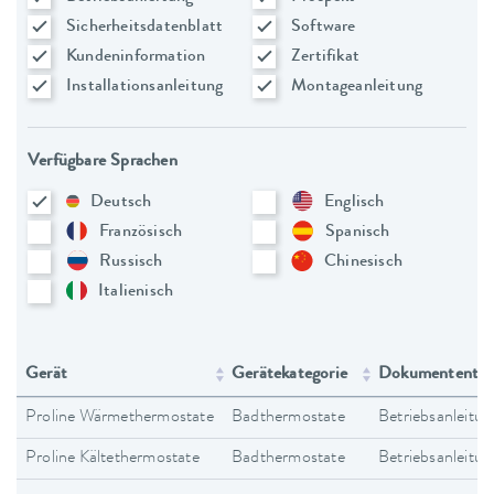
Sicherheitsdatenblatt
Software
Kundeninformation
Zertifikat
Installationsanleitung
Montageanleitung
Verfügbare Sprachen
Deutsch
Englisch
Französisch
Spanisch
Russisch
Chinesisch
Italienisch
Gerät
Gerätekategorie
Dokumententy
Proline Wärmethermostate
Badthermostate
Betriebsanleitun
Proline Kältethermostate
Badthermostate
Betriebsanleitun