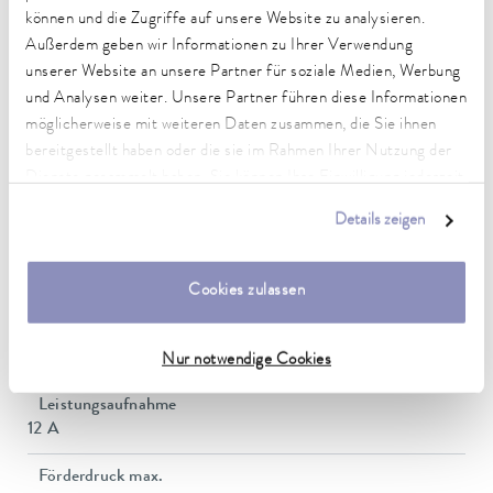
können und die Zugriffe auf unsere Website zu analysieren.
Außerdem geben wir Informationen zu Ihrer Verwendung
Arbeitstemperaturbereich
20 ... 200 °C
unserer Website an unsere Partner für soziale Medien, Werbung
und Analysen weiter. Unsere Partner führen diese Informationen
Umgebungstemperaturbereich
möglicherweise mit weiteren Daten zusammen, die Sie ihnen
5 ... 40 °C
bereitgestellt haben oder die sie im Rahmen Ihrer Nutzung der
Dienste gesammelt haben. Sie können Ihre Einwilligung jederzeit
Temperaturkonstanz
anpassen oder widerrufen. Weitere Details hierzu finden Sie in
0.01 ± K
Details zeigen
unserer
Datenschutzerklärung
.
Heizleistung max.
2.4 kW
Cookies zulassen
Leistungsaufnahme max.
2.5 kW
Nur notwendige Cookies
Leistungsaufnahme
12 A
Förderdruck max.