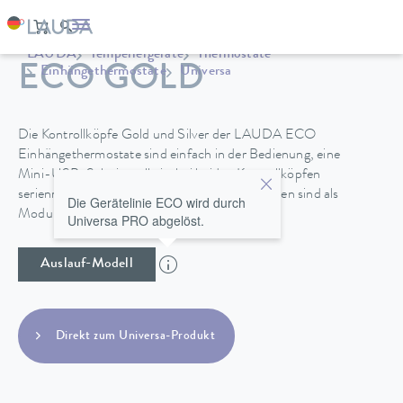
LAUDA
Temperiergeräte
Thermostate
ECO GOLD
Einhängethermostate
Universa
Die Kontrollköpfe Gold und Silver der LAUDA ECO
Einhängethermostate sind einfach in der Bedienung, eine
Mini-USB-Schnittstelle ist bei beiden Kontrollköpfen
serienmäßig enthalten. Zusätzliche Schnittstellen sind als
Die Gerätelinie ECO wird durch
Module erhältlich.
Universa PRO abgelöst.
Auslauf-Modell
Direkt zum Universa-Produkt