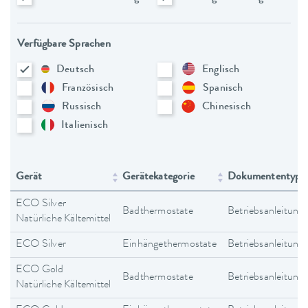
Verfügbare Sprachen
Deutsch
Englisch
Französisch
Spanisch
Russisch
Chinesisch
Italienisch
Gerät
Gerätekategorie
Dokumententyp
ECO Silver
Badthermostate
Betriebsanleitung
Natürliche Kältemittel
ECO Silver
Einhängethermostate
Betriebsanleitung
ECO Gold
Badthermostate
Betriebsanleitung
Natürliche Kältemittel