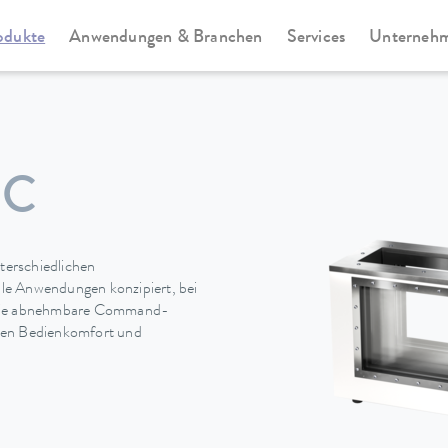
odukte
Anwendungen & Branchen
Services
Unterneh
rie
Viscotemp Pro-Serie
 C
terschiedlichen
alle Anwendungen konzipiert, bei
. Die abnehmbare Command-
ohen Bedienkomfort und