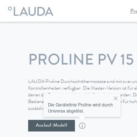
Pr
LAUDA
Temperiergeräte
Thermostate
Viscotemp Pro-Se
PROLINE PV 15
LAUDA Proline Durchsichtthermostate sind mit zwei un
Kontrolleinheiten verfügbar. Die Master-Version ist für 
denen die Parameter nicht so häufig geändert werden
Bedieneinheit bietet ein Grafik-LCD-Bildschirm für h
Die Gerätelinie Proline wird durch
zusätzlich einen Programmgeber.
Universa abgelöst.
Auslauf-Modell