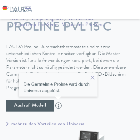
LAUDA
Temperiergeräte
Thermostate
PROLINE PVL 15 C
Viscotemp Pro-Serie
Viscotemp Pro-Serie
LAUDA Proline Durchsichtthermostate sind mit zwei
unterschiedlichen Kontrolleinheiten verfügbar. Die Master-
Version ist für alle Anwendungen konzipiert, bei denen die
Parameter nicht so häufig geändert werden. Die abnehmbare
Command-Bedieneinheit bietet ein Grafik-LCD-Bildschirm
für hohen Bedienkomfort und zusätzlich einen
Die Gerätelinie Proline wird durch
Programmgeber.
Universa abgelöst.
Auslauf-Modell
mehr zu den Vorteilen von Universa