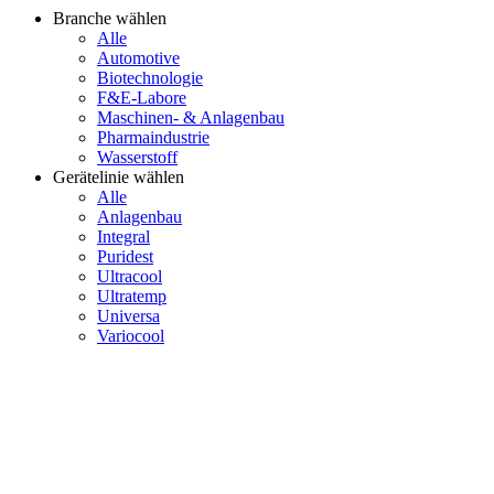
Branche wählen
Alle
Automotive
Biotechnologie
F&E-Labore
Maschinen- & Anlagenbau
Pharmaindustrie
Wasserstoff
Gerätelinie wählen
Alle
Anlagenbau
Integral
Puridest
Ultracool
Ultratemp
Universa
Variocool